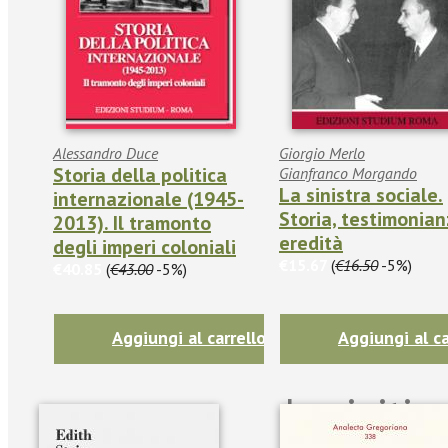
Alessandro Duce
Giorgio Merlo
Storia della politica
Gianfranco Morgando
La sinistra sociale.
internazionale (1945-
Storia, testimonian
2013). Il tramonto
eredità
degli imperi coloniali
€15.67
(
€16.50
-5%)
€40.85
(
€43.00
-5%)
Aggiungi al carrello
Aggiungi al ca
Iscriviti