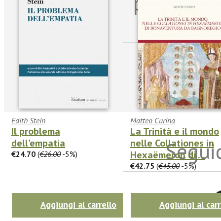
per riman
sulle n
Edith Stein
Matteo Curina
Il problema
La Trinità e il mondo
dell'empatia
nelle Collationes in
Seguic
Hexaëmeron di ...
€24.70
(
€26.00
-5%)
€42.75
(
€45.00
-5%)
Twitter
Aggiungi al carrello
Aggiungi al carr