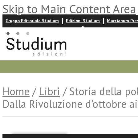
Skip to Main Content Area
Gruppo Editoriale Studium
Edizioni Studium
Marcianum Pre
Promozioni
Prossime uscite
Autori
News ed event
Home
/
Libri
/ Storia della po
Dalla Rivoluzione d'ottobre ai