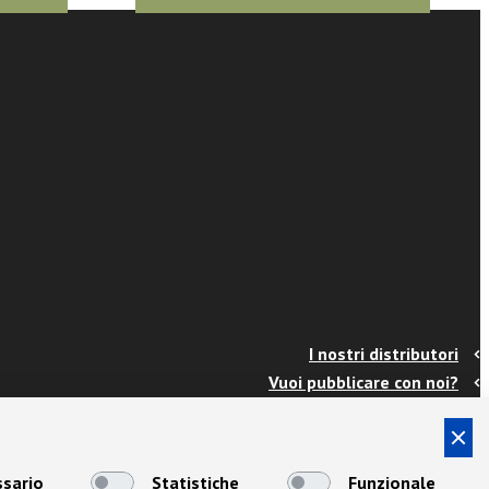
I nostri distributori
Vuoi pubblicare con noi?
Contatti
Info e spedizioni
Termini e condizioni
sario
Statistiche
Funzionale