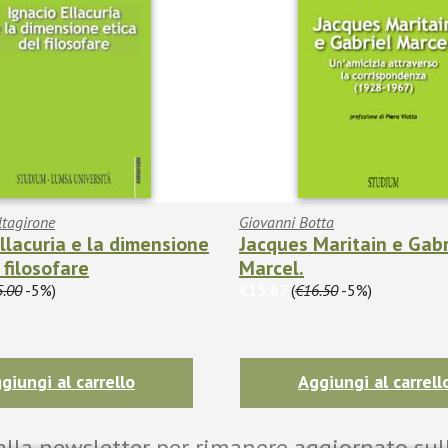
ltagirone
Giovanni Botta
Ellacuria e la dimensione
Jacques Maritain e Gabr
 filosofare
Marcel.
5.00
-5%)
€15.67
(
€16.50
-5%)
giungi al carrello
Aggiungi al carrell
i alla newsletter per rimanere aggiornato sul