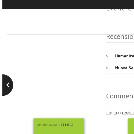
Eventi e
Recensio
Humanita
Nuova Se
Commen
Login
o
regist