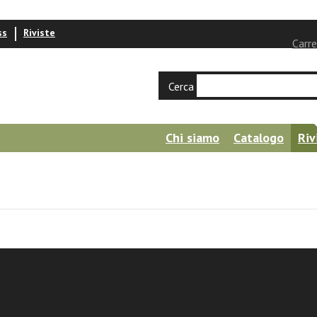
ss
Riviste
Carre
Cerca
Chi siamo
Catalogo
Riv
 e attualità di Aristotele