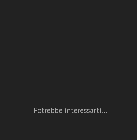
Enrico Berti
da un lato la
nde la
e
leggi tutto
spesso anche
ilosofia
che molte
Caratteristiche
stotele, hanno
cultura
Anno
: 2020
Numero pagine
: 272
ISBN
: 978-88-382-4877-1
Questo articolo è
disponibile
Potrebbe interessarti...