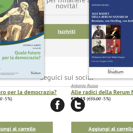
novità!
Iscriviti
Seguici sui social
Antonio Russo
ro per la democrazia?
Alle radici della Rerum
0
-5%)
€33.25
(
€35.00
-5%)
ungi al carrello
Aggiungi al carrell