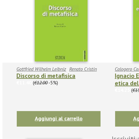
Gottfried Wilhelm Leibniz
Renato Cristin
Calogero Ca
Discorso di metafisica
Ignacio 
etica del
€11.40
(
€12.00
-5%)
€14.25
(
€1
Aggiungi al carrello
Ag
Iscrivit