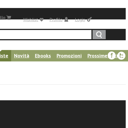
llo
Wishlist
Profilo
Login
iste
Novità
Ebooks
Promozioni
Prossime uscite