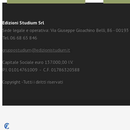
Edizioni Studium Srl
Sede legale e operativa: Via Giuseppe Gioachino Belli, 86 - 0019
Tel. 06 68 65 846
gruppostudium@edizionistudium.it
Capitale Sociale euro 137.000,00 I.V.
P.I. 01014761009 - C.F. 01786320588
Copyright -Tutti i diritti riservati