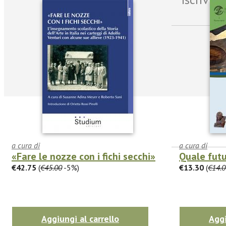
a cura di
a cura di
«Fare le nozze con i fichi secchi»
Quale futu
€42.75
(
€45.00
-5%)
€13.30
(
€14.0
facebook
Twitter
Aggiungi al carrello
Aggi