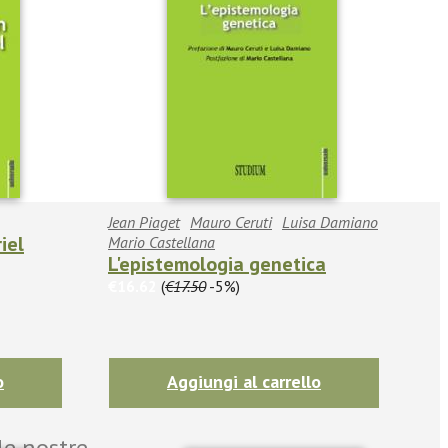
Jean Piaget
Mauro Ceruti
Luisa Damiano
iel
Mario Castellana
L'epistemologia genetica
€16.62
(
€17.50
-5%)
o
Aggiungi al carrello
le nostre