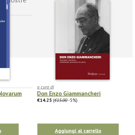
a cura di
 Novarum
Don Enzo Giammancheri
€14.25
(
€15.00
-5%)
o
Aggiungi al carrello