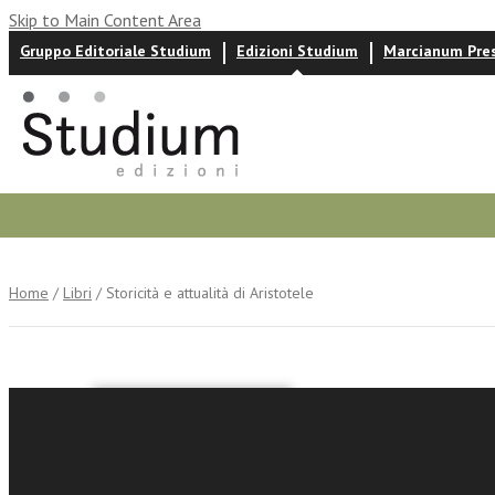
Skip to Main Content Area
Gruppo Editoriale Studium
Edizioni Studium
Marcianum Pre
Autori
News ed eventi
Recensioni
Home
/
Libri
/ Storicità e attualità di Aristotele
Enrico Berti
Storicità