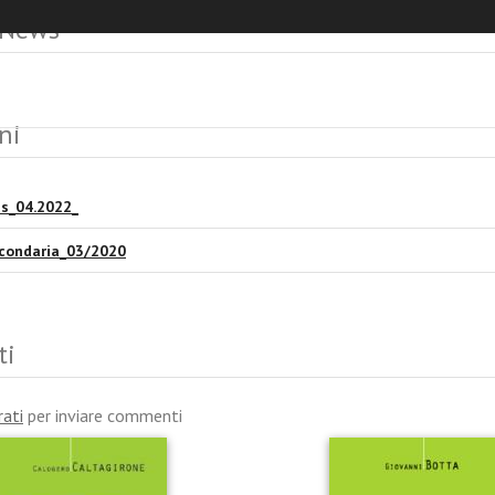
 News
ni
s_04.2022_
condaria_03/2020
ti
rati
per inviare commenti