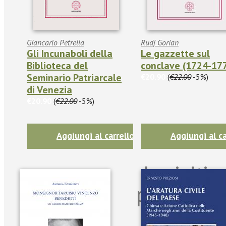
Giancarlo Petrella
Rudj Gorian
Gli Incunaboli della
Le gazzette sul
Biblioteca del
conclave (1724-17
Seminario Patriarcale
€20.90
(
€22.00
-5%)
di Venezia
€20.90
(
€22.00
-5%)
Aggiungi al carrello
Aggiungi al ca
Iscriviti
per riman
sulle n