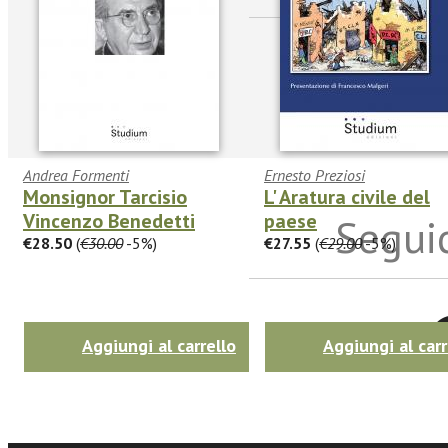
Andrea Formenti
Ernesto Preziosi
Monsignor Tarcisio
L' Aratura civile del
Vincenzo Benedetti
paese
Seguic
€28.50
(
€30.00
-5%)
€27.55
(
€29.00
-5%)
Twitter
Aggiungi al carrello
Aggiungi al carr