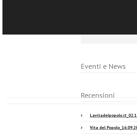
tasselli nella mappatur
della liturgia medievale
Eventi e News
Recensioni
Lavitadelpopolo.it_02.
Vita del Popolo_16.09.2