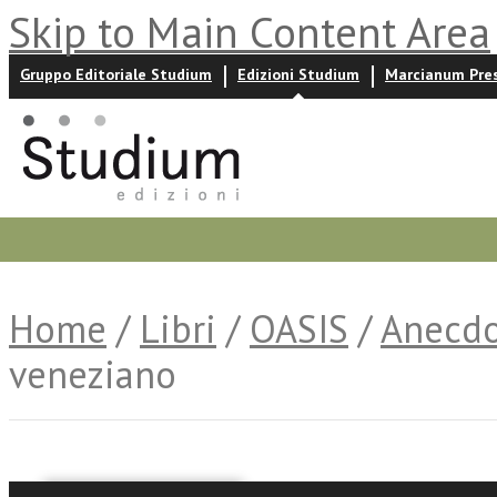
Skip to Main Content Area
Gruppo Editoriale Studium
Edizioni Studium
Marcianum Pre
Promozioni
Prossime uscite
Autori
News ed event
Home
/
Libri
/
OASIS
/
Anecdo
veneziano