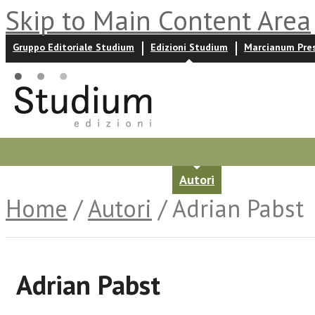
Skip to Main Content Area
Gruppo Editoriale Studium
Edizioni Studium
Marcianum Pre
Promozioni
Prossime uscite
Autori
News ed event
Home
/
Autori
/ Adrian Pabst
Adrian Pabst