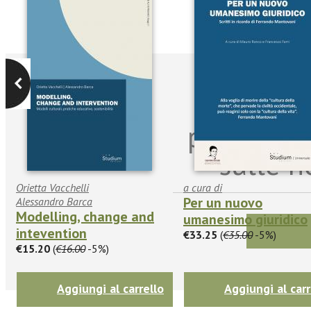
Iscriviti
per riman
sulle n
Orietta Vacchelli
a cura di
Per un nuovo
Alessandro Barca
Modelling, change and
umanesimo giuridico
intevention
€33.25
(
€35.00
-5%)
€15.20
(
€16.00
-5%)
Aggiungi al carrello
Aggiungi al carr