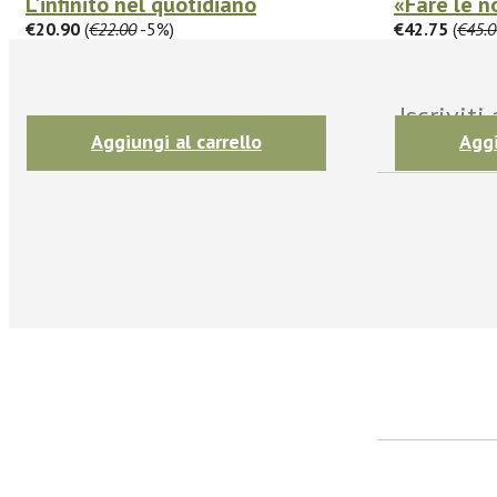
L'infinito nel quotidiano
«Fare le no
€20.90
(
€22.00
-5%)
€42.75
(
€45.0
Iscrivit
Aggiungi al carrello
Aggi
facebook
Twitter