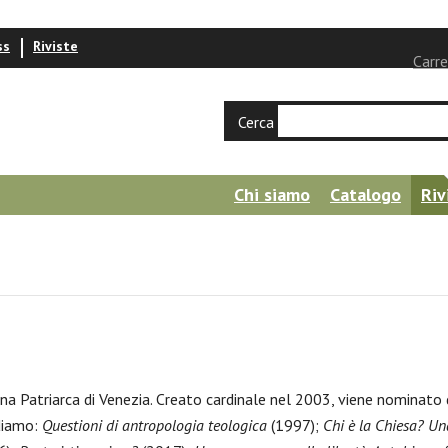
ss
Riviste
Carre
Cerca
Chi siamo
Catalogo
Riv
na Patriarca di Venezia. Creato cardinale nel 2003, viene nominat
rdiamo:
Questioni di antropologia teologica
(1997);
Chi è la Chiesa? Un