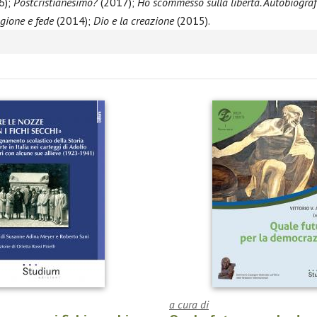
6);
Postcristianesimo?
(2017);
Ho scommesso sulla libertà. Autobiograf
agione e fede
(2014);
Dio e la creazione
(2015).
a cura di