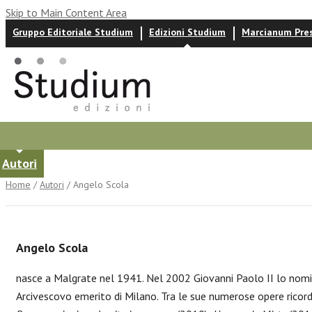
Skip to Main Content Area
Gruppo Editoriale Studium
Edizioni Studium
Marcianum Pre
Autori
News ed eventi
Recensioni
Home
/
Autori
/ Angelo Scola
Angelo Scola
nasce a Malgrate nel 1941. Nel 2002 Giovanni Paolo II lo nomi
Arcivescovo emerito di Milano. Tra le sue numerose opere rico