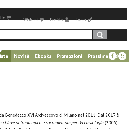
llo
Wishlist
Profilo
Login
iste
Novità
Ebooks
Promozioni
Prossime uscite
o da Benedetto XVI Arcivescovo di Milano nel 2011. Dal 2017 è
a chiave antropologica e sacramentale per l’ecclesiologia
(2005);