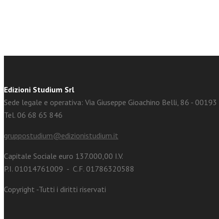
Edizioni Studium Srl
Sede legale e operativa: Via Giuseppe Gioachino Belli, 86 - 0019
Tel. 06 68 65 846
gruppostudium@edizionistudium.it
Capitale Sociale euro 137.000,00 I.V.
P.I. 01014761009 - C.F. 01786320588
Copyright -Tutti i diritti riservati