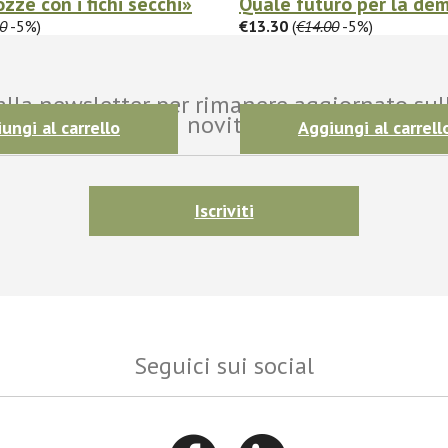
zze con i fichi secchi»
Quale futuro per la de
0
-5%)
€13.30
(
€14.00
-5%)
i alla newsletter per rimanere aggiornato sul
novità!
ungi al carrello
Aggiungi al carrell
Iscriviti
Seguici sui social