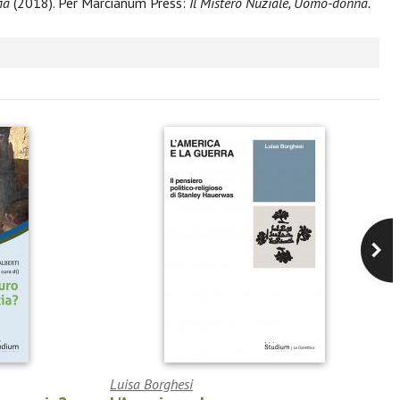
ia
(2018). Per Marcianum Press:
Il Mistero Nuziale, Uomo-donna.
Luisa Borghesi