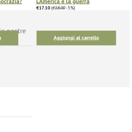
mocrazia?
L'America e la guerra
€17.10
(
€18.00
-5%)
le nostre
o
Aggiungi al carrello