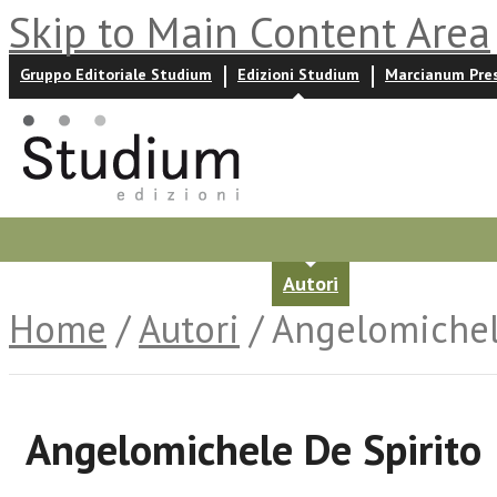
Skip to Main Content Area
Gruppo Editoriale Studium
Edizioni Studium
Marcianum Pre
Promozioni
Prossime uscite
Autori
News ed event
Home
/
Autori
/ Angelomichel
Angelomichele De Spirito