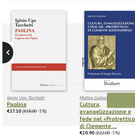
Iscriviti
per riman
sulle n
Iginio Ugo Tarchetti
Matteo Galloni
Paolina
Cultura,
evangelizzazione e
€17.10
(
€18.00
-5%)
fede nel «Protrettic
di Clemente ...
€20.90
(
€22.00
-5%)