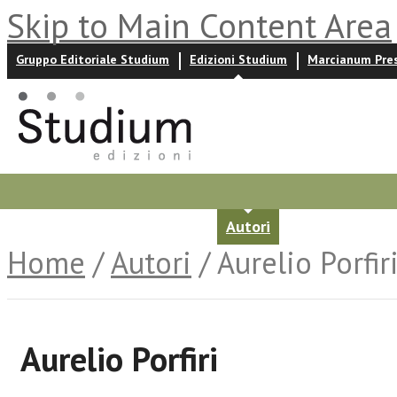
Skip to Main Content Area
Gruppo Editoriale Studium
Edizioni Studium
Marcianum Pre
Promozioni
Prossime uscite
Autori
News ed event
Home
/
Autori
/ Aurelio Porfir
Aurelio Porfiri