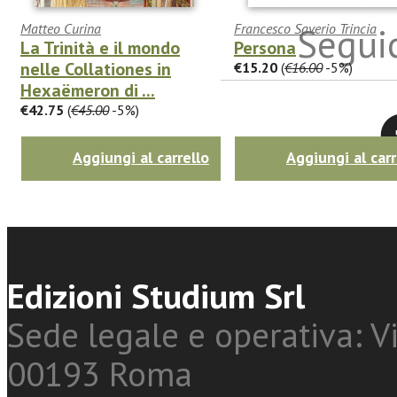
Seguic
Matteo Curina
Francesco Saverio Trincia
La Trinità e il mondo
Persona
nelle Collationes in
€15.20
(
€16.00
-5%)
Hexaëmeron di ...
€42.75
(
€45.00
-5%)
Twitter
Aggiungi al carrello
Aggiungi al carr
Edizioni Studium Srl
Sede legale e operativa: Vi
00193 Roma