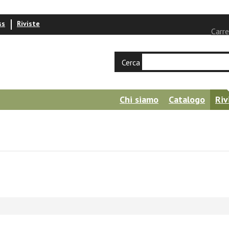
ss
Riviste
Carre
Cerca
Chi siamo
Catalogo
Riv