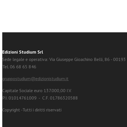
Edizioni Studium Srl
Sede legale e operativa: Via Giuseppe Gioachino Belli, 86 - 0019
Tel. 06 68 65 846
gruppostudium@edizionistudium.it
Capitale Sociale euro 137.000,00 I.V.
P.I. 01014761009 - C.F. 01786320588
Copyright -Tutti i diritti riservati