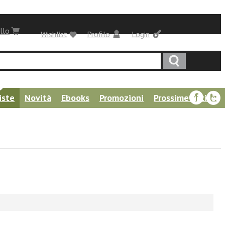
llo
Wishlist
Profilo
Login
iste
Novità
Ebooks
Promozioni
Prossime uscite