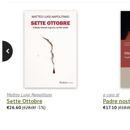
Matteo Luigi Napolitano
a cura di
Sette Ottobre
Padre nos
€26.60
(
€28.00
-5%)
€17.10
(
€18.0