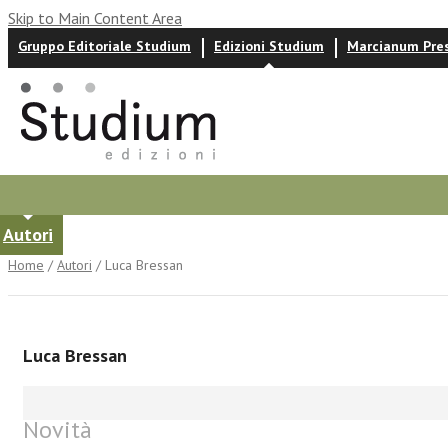
Skip to Main Content Area
Gruppo Editoriale Studium
Edizioni Studium
Marcianum Pre
Autori
News ed eventi
Recensioni
Home
/
Autori
/ Luca Bressan
Luca Bressan
Novità