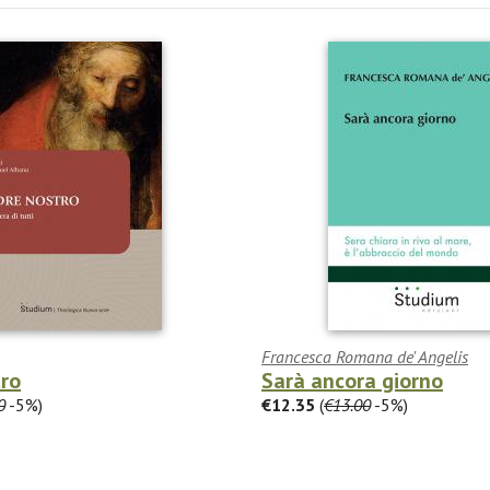
Francesca Romana de' Angelis
tro
Sarà ancora giorno
0
-5%)
€12.35
(
€13.00
-5%)