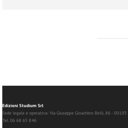
facebook
Twitter
Edizioni Studium Srl
Sede legale e operativa: Via Giuseppe Gioachino Belli, 86 - 0019
Tel. 06 68 65 846