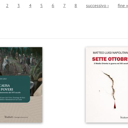
2
3
4
5
6
7
8
successivo ›
fine 