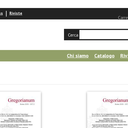
ss
Riviste
Carre
Cerca
Chi siamo
Catalogo
Riv