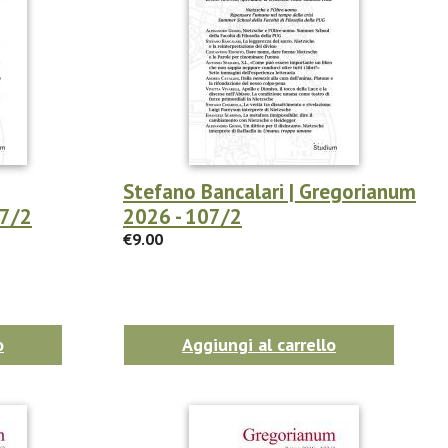
Stefano Bancalari | Gregorianum
07/2
2026 - 107/2
€9.00
o
Aggiungi al carrello