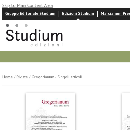
Skip to Main Content Area
Gruppo Editoriale Studium
Edizioni Studium
Marcianum Pre
Autori
News ed eventi
Recensioni
Home
/
Riviste
/ Gregorianum - Singoli articoli