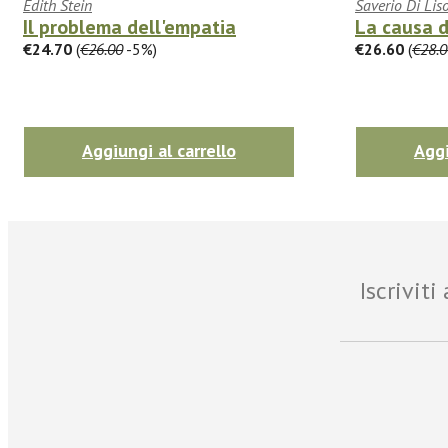
Edith Stein
Saverio Di Lis
Il problema dell'empatia
La causa d
€24.70
(
€26.00
-5%)
€26.60
(
€28.0
Aggiungi al carrello
Aggi
Iscrivit