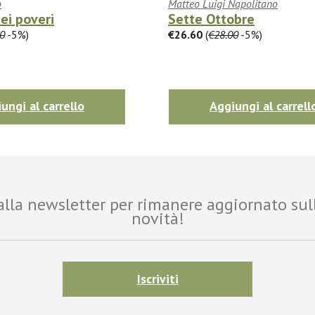
o
Matteo Luigi Napolitano
ei poveri
Sette Ottobre
0
-5%)
€26.60
(
€28.00
-5%)
ungi al carrello
Aggiungi al carrell
i alla newsletter per rimanere aggiornato sul
novità!
Iscriviti