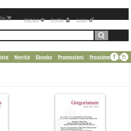
llo
Wishlist
Profilo
Login
iste
Novità
Ebooks
Promozioni
Prossime uscite