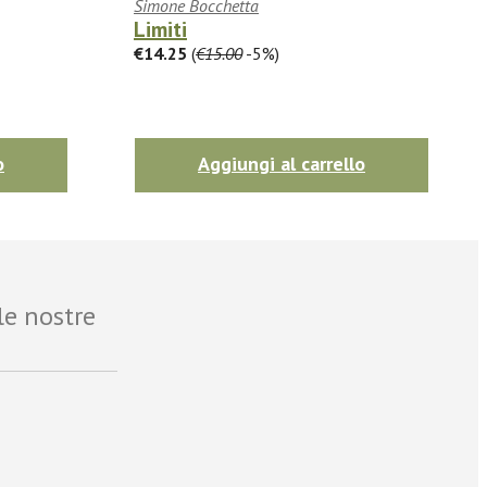
Simone Bocchetta
Limiti
€14.25
(
€15.00
-5%)
o
Aggiungi al carrello
le nostre