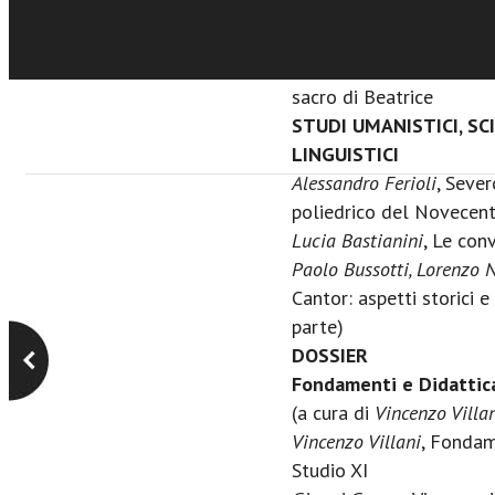
(a cura di
Gabriella M. D
LUMSA, Roma)
Gabriella M. Di Paola Do
sacro di Beatrice
STUDI UMANISTICI, SCI
LINGUISTICI
Alessandro Ferioli
, Sever
poliedrico del Novecen
Lucia Bastianini
, Le conv
Paolo Bussotti, Lorenzo 
Cantor: aspetti storici e
parte)
DOSSIER
Fondamenti e Didattica
(a cura di
Vincenzo Villa
Vincenzo Villani
, Fondam
Studio XI