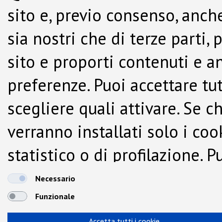
sito e, previo consenso, anche
sia nostri che di terze parti,
sito e proporti contenuti e a
preferenze. Puoi accettare tutti
scegliere quali attivare. Se c
verranno installati solo i co
statistico o di profilazione.
dalla Cookie Policy.
Necessario
Funzionale
Accetta tutti i cookie