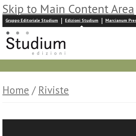
Skip to Main Content Area
Gruppo Editoriale Studium
Edizioni Studium
Marcianum Pre
Promozioni
Prossime uscite
Autori
News ed event
Home
/
Riviste