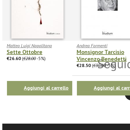
Matteo Luigi Napolitano
Andrea Formenti
Sette Ottobre
Monsignor Tarcisio
Vincenzo Benedetti
€26.60
(
€28.00
-5%)
Seguic
€28.50
(
€30.00
-5%)
Aggiungi al carrello
Aggiungi al carr
Twitter