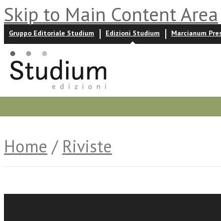
Skip to Main Content Area
Gruppo Editoriale Studium
Edizioni Studium
Marcianum Pre
Promozioni
Prossime uscite
Autori
News ed event
Home
/
Riviste