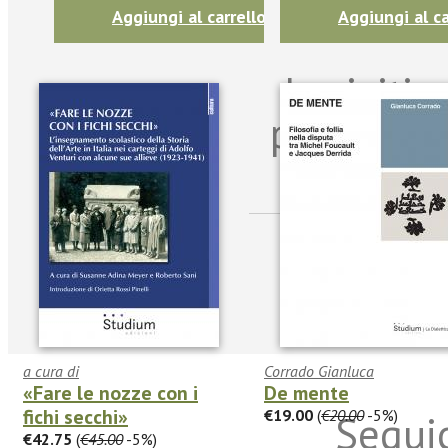
Aggiungi al carrello
Aggiungi al ca
Iscriviti
per riman
sulle n
a cura di
Corrado Gianluca
«Fare le nozze con i
De mente
fichi secchi»
€19.00
(
€20.00
-5%)
Seguic
€42.75
(
€45.00
-5%)