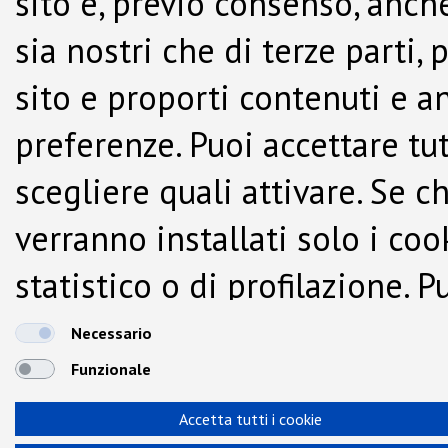
sito e, previo consenso, anche
sia nostri che di terze parti,
sito e proporti contenuti e a
preferenze. Puoi accettare tutti
scegliere quali attivare. Se c
verranno installati solo i co
statistico o di profilazione.
dalla Cookie Policy.
Necessario
Funzionale
Accetta tutti i cookie