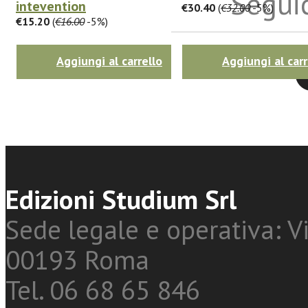
Seguic
intevention
€30.40
(
€32.00
-5%)
€15.20
(
€16.00
-5%)
Aggiungi al carrello
Aggiungi al carr
Twitter
Edizioni Studium Srl
Sede legale e operativa: Vi
00193 Roma
Tel. 06 68 65 846