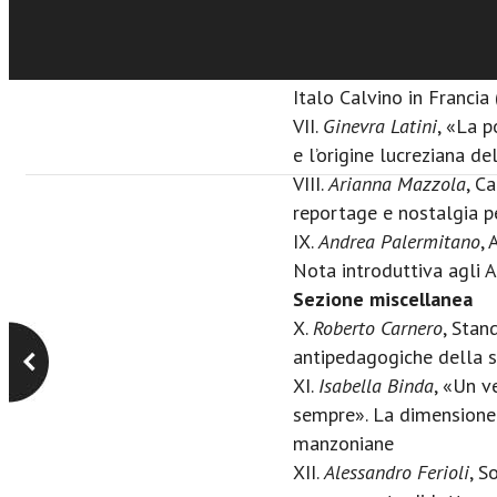
V.
Monica Ciotti
, Esplode
calviniano
VI.
Ada D’Agostino
, Eremi
Italo Calvino in Franci
VII.
Ginevra Latini
, «La p
e l’origine lucreziana d
VIII.
Arianna Mazzola
, C
reportage e nostalgia p
IX.
Andrea Palermitano
, 
Nota introduttiva agli Am
Sezione miscellanea
X.
Roberto Carnero
, Stan
antipedagogiche della 
XI.
Isabella Binda
, «Un v
sempre». La dimensione 
manzoniane
XII.
Alessandro Ferioli
, S