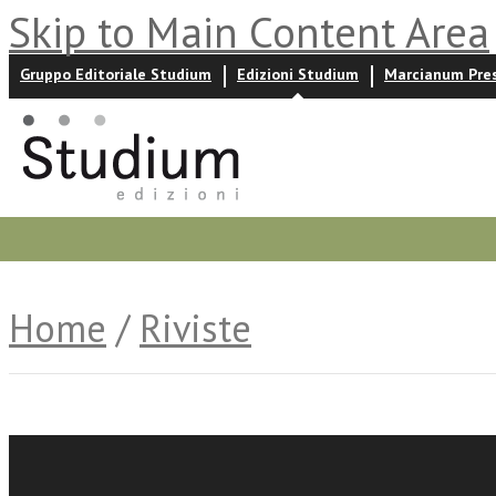
Skip to Main Content Area
Gruppo Editoriale Studium
Edizioni Studium
Marcianum Pre
Promozioni
Prossime uscite
Autori
News ed event
Home
/
Riviste