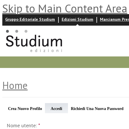
Skip to Main Content Area
Gruppo Editoriale Studium
Edizioni Studium
Marcianum Pre
Promozioni
Prossime uscite
Autori
News ed event
Home
Crea Nuovo Profilo
Accedi
Richiedi Una Nuova Password
Nome utente:
*