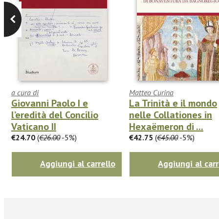
a cura di
Matteo Curina
Giovanni Paolo I e
La Trinità e il mondo
l’eredità del Concilio
nelle Collationes in
Vaticano II
Hexaëmeron di ...
€24.70
(
€26.00
-5%)
€42.75
(
€45.00
-5%)
Aggiungi al carrello
Aggiungi al carr