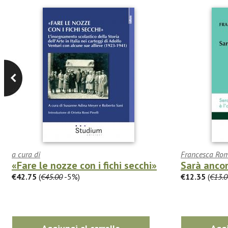
a cura di
Francesca Rom
«Fare le nozze con i fichi secchi»
Sarà ancor
€42.75
(
€45.00
-5%)
€12.35
(
€13.0