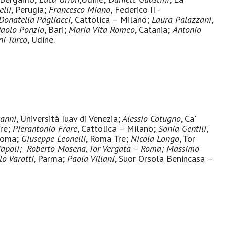
lli
, Perugia;
Francesco Miano
, Federico II -
Donatella Pagliacci
,
Cattolica – Milano
;
Laura Palazzani
,
aolo Ponzio
, Bari;
Maria Vita Romeo
, Catania;
Antonio
i Turco
, Udine.
anni
, Università Iuav di Venezia;
Alessio Cotugno
, Ca'
Tre;
Pierantonio Frare
, Cattolica – Milano;
Sonia Gentili
,
 Roma;
Giuseppe Leonelli
, Roma Tre;
Nicola Longo
, Tor
apoli
;
Roberto Mosena
, Tor Vergata – Roma;
Massimo
lo Varotti
, Parma;
Paola Villani
, Suor Orsola Benincasa –