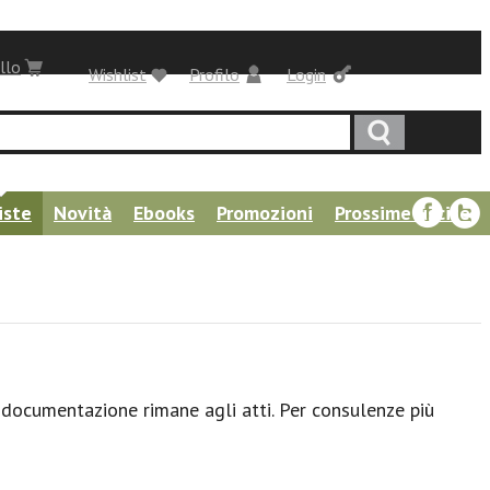
llo
Wishlist
Profilo
Login
iste
Novità
Ebooks
Promozioni
Prossime uscite
a documentazione rimane agli atti. Per consulenze più