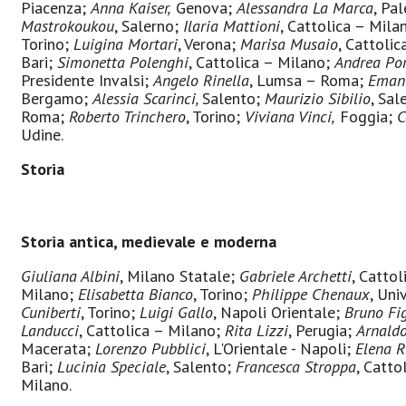
Piacenza;
Anna Kaiser,
Genova;
Alessandra La Marca
, Pa
Mastrokoukou
, Salerno;
Ilaria Mattioni
, Cattolica – Mila
Torino;
Luigina Mortari
, Verona;
Marisa Musaio
, Cattoli
Bari;
Simonetta Polenghi
, Cattolica – Milano;
Andrea Por
Presidente Invalsi;
Angelo Rinella
, Lumsa – Roma;
Emanu
Bergamo;
Alessia Scarinci,
Salento;
Maurizio Sibilio
, Sal
Roma;
Roberto Trinchero
, Torino;
Viviana Vinci,
Foggia;
C
Udine.
Storia
Storia antica, medievale e moderna
Giuliana Albini
, Milano Statale;
Gabriele Archetti
, Catto
Milano;
Elisabetta Bianco
, Torino;
Philippe Chenaux
, Uni
Cuniberti
, Torino;
Luigi Gallo
, Napoli Orientale;
Bruno Fig
Landucci
, Cattolica – Milano;
Rita Lizzi
, Perugia;
Arnald
Macerata;
Lorenzo Pubblici
, L'Orientale - Napoli;
Elena R
Bari;
Lucinia Speciale
, Salento;
Francesca Stroppa
, Catto
Milano.