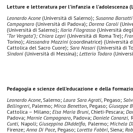
Letture e letteratura per l'infanzia e l'adolescenza (
Leonardo Acone
(Università di Salerno);
Susanna Barsott
Campagnaro
(Università di Padova);
Dorena Caroli
(Univ
(Università di Salerno);
Ilaria Filograsso
(Università degli
"Tor Vergata");
Chiara Lepri
(Università di Roma Tre);
Fra
Torino);
Alessandra Mazzini
(coordinatrice) (Università 
Cattolica del Sacro Cuore);
Sara Nosari
(Università di T
Sindoni
(Università di Messina);
Letterio Todaro
(Universi
Pedagogia e scienze dell'educazione e della formazi
Leonardo Acone
, Salerno;
Laura Sara Agrati
, Pegaso;
Salv
Bellingreri
, Palermo;
Mirca Benetton
, Pegaso;
Giuseppe B
Cattolica – Milano;
Elsa Maria Bruni
, Chieti-Pescara;
Dan
Padova;
Marnie Campagnaro
, Padova;
Daniele Cananzi,
R
Cunti,
Napoli;
Giuseppina D’Addelfio,
Palermo;
Michela D’
Firenze;
Anna Di Pace
, Pegaso;
Loretta Fabbri
, Siena;
Rob