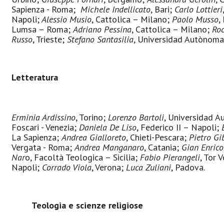
Sapienza - Roma;
Michele Indellicato
, Bari;
Carlo Lottieri
Napoli;
Alessio Musio
, Cattolica – Milano;
Paolo Musso
,
Lumsa – Roma;
Adriano Pessina
, Cattolica – Milano;
Roc
Russo
, Trieste;
Stefano Santasilia
, Universidad Autònoma
Letteratura
Erminia Ardissino
, Torino;
Lorenzo Bartoli
, Universidad 
Foscari - Venezia;
Daniela De Liso
, Federico II – Napoli;
La Sapienza;
Andrea Gialloreto
, Chieti-Pescara;
Pietro Gib
Vergata - Roma;
Andrea Manganaro
, Catania;
Gian Enric
Nar
o, Facoltà Teologica – Sicilia;
Fabio Pierangeli
, Tor 
Napoli;
Corrado Viola
, Verona;
Luca Zuliani
, Padova.
Teologia e scienze religiose