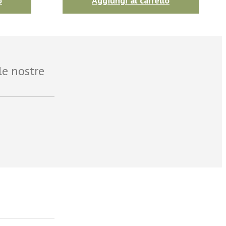
o
Aggiungi al carrello
le nostre