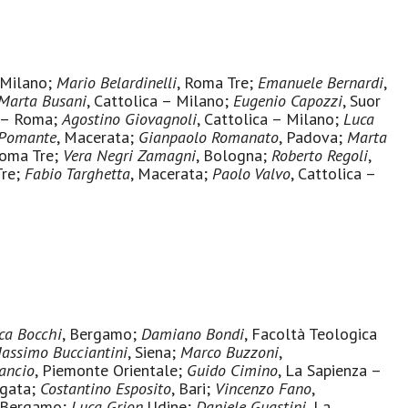
– Milano;
Mario Belardinelli
, Roma Tre;
Emanuele Bernardi
,
Marta Busani
, Cattolica – Milano;
Eugenio Capozzi
, Suor
a – Roma;
Agostino Giovagnoli
, Cattolica – Milano;
Luca
 Pomante
, Macerata;
Gianpaolo Romanato
, Padova;
Marta
Roma Tre;
Vera Negri Zamagni
, Bologna;
Roberto Regoli
,
Tre;
Fabio Targhetta
, Macerata;
Paolo Valvo
, Cattolica –
ca Bocchi
, Bergamo;
Damiano Bondi
, Facoltà Teologica
assimo Bucciantini
, Siena;
Marco Buzzoni
,
ancio
, Piemonte Orientale;
Guido Cimino
, La Sapienza –
rgata;
Costantino Esposito
, Bari;
Vincenzo Fano
,
 Bergamo;
Luca Grion
,Udine;
Daniele Guastini
, La