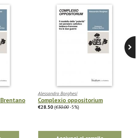
Alessandro Borghesi
. Brentano
Complexio oppositorium
€28.50
(
€30.00
-5%)