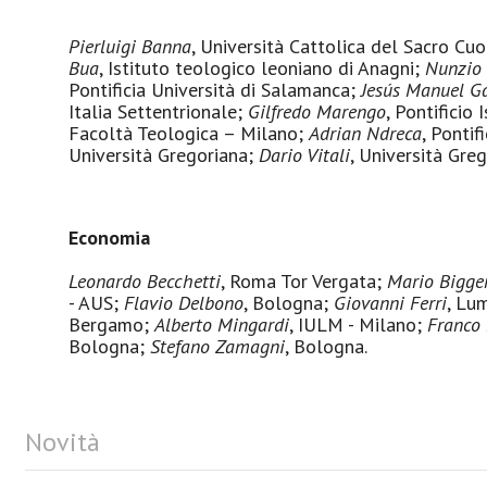
Pierluigi Banna
, Università Cattolica del Sacro Cu
Bua
, Istituto teologico leoniano di Anagni;
Nunzio 
Pontificia Università di Salamanca;
Jesús Manuel G
Italia Settentrionale;
Gilfredo Marengo
, Pontificio
Facoltà Teologica – Milano;
Adrian Ndreca
, Pontif
Università Gregoriana;
Dario Vitali
, Università Gr
Economia
Leonardo Becchetti
, Roma Tor Vergata;
Mario Bigge
- AUS;
Flavio Delbono
, Bologna;
Giovanni Ferri
, Lu
Bergamo;
Alberto Mingardi
, IULM - Milano;
Franco
Bologna;
Stefano Zamagni
, Bologna.
Novità