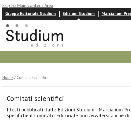
Skip to Main Content Area
Gruppo Editoriale Studium
Edizioni Studium
Marcianum Pre
Autori
News ed eventi
Recensioni
Home
/ Comitati scientifici
Comitati scientifici
I testi pubblicati dalle Edizioni Studium - Marcianum P
specifiche il Comitato Editoriale può avvalersi anche di 