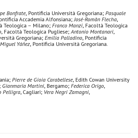
pe Bonfrate
, Pontificia Università Gregoriana;
Pasquale
Pontificia Accademia Alfonsiana;
José-Romàn Flecha
,
tà Teologica – Milano;
Franco Manzi
, Facoltà Teologica
o
, Facoltà Teologica Pugliese;
Antonio Montanari
,
iversità Gregoriana;
Emilia Palladino
, Pontificia
Miguel Yáñez
, Pontificia Università Gregoriana.
tania;
Pierre de Gioia Carabellese
, Edith Cowan University
;
Gianmaria Martini
, Bergamo;
Federica Origo
,
o Pelligra
, Cagliari;
Vera Negri Zamagni
,