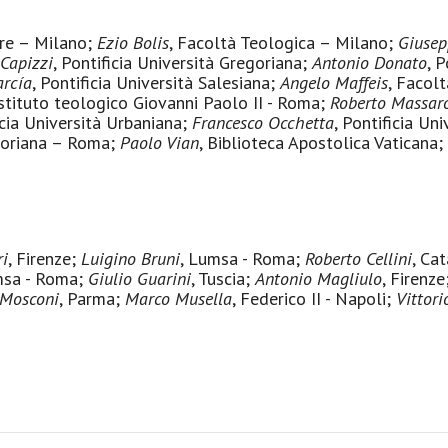
ore – Milano;
Ezio Bolis
, Facoltà Teologica – Milano;
Giusep
Capizzi
, Pontificia Università Gregoriana;
Antonio Donato
, 
arcía
, Pontificia Università Salesiana;
Angelo Maffeis
, Facol
 Istituto teologico Giovanni Paolo II - Roma;
Roberto Massar
icia Università Urbaniana;
Francesco Occhetta
, Pontificia Un
egoriana – Roma;
Paolo Vian
, Biblioteca Apostolica Vaticana;
ri
, Firenze;
Luigino Bruni
, Lumsa - Roma;
Roberto Cellini
, Ca
msa - Roma;
Giulio Guarini
, Tuscia;
Antonio Magliulo
, Firenze
 Mosconi
, Parma;
Marco Musella
, Federico II - Napoli;
Vittori