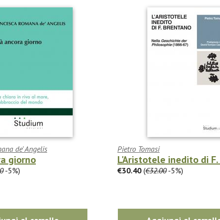
ana de' Angelis
Pietro Tomasi
a giorno
L'Aristotele inedito di F
0
-5%)
€30.40
(
€32.00
-5%)