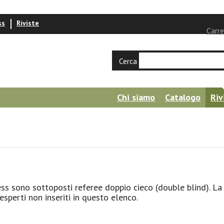
ss
Riviste
Carre
Cerca
Chi siamo
Catalogo
Riv
ress sono sottoposti referee doppio cieco (double blind). L
esperti non inseriti in questo elenco.