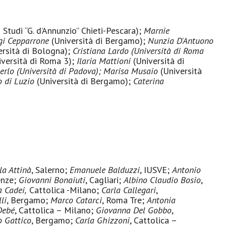
 Studi “G. d’Annunzio” Chieti-Pescara);
Marnie
gi Cepparrone
(Università di Bergamo);
Nunzia D'Antuono
rsità di Bologna);
Cristiana Lardo (Università di Roma
versità di Roma 3);
Ilaria Mattioni
(Università di
erlo
(
Università di Padova
); M
arisa Musaio
(Università
o di Luzio
(Università di Bergamo);
Caterina
la Attinà
, Salerno;
Emanuele Balduzzi
, IUSVE;
Antonio
renze;
Giovanni Bonaiuti
, Cagliari;
Albino Claudio Bosio
,
a Cadei,
Cattolica -Milano;
Carla Callegari
,
li
, Bergamo;
Marco Catarci
, Roma Tre;
Antonia
Debé
, Cattolica – Milano;
Giovanna Del Gobbo
,
o Gattico
, Bergamo;
Carla Ghizzoni
, Cattolica –