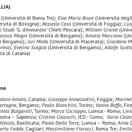
LLIA)
i
(Università di Roma Tre);
Elsa Maria Bruni
(Università degli
ersità di Bologna);
Rossella Caso
(Università di Foggia);
Lui
 Studi “G. d’Annunzio” Chieti-Pescara);
William Grandi
(Unive
ncesco Magni
(Università di Bergamo);
Amalia Marciano
(Uni
di Bergamo);
Juri Meda
(Università di Macerata);
Giordana M
orino);
Evelina Scaglia
(Università di Bergamo);
Adolfo Scott
tà di Catania)
one
atore Amato
, Catania;
Giuseppe Annacontini
, Foggia;
Marinel
ertagna
, Bergamo;
Paolo Bianchini
, Torino;
Vanna Boffo
, Fi
iela Bulgarelli
, Torino;
Marco Caciopp
o, Lumsa - Roma;
Livi
oma – Sapienza;
Cristina Casaschi
, IED - Como
;
Ilaria Castel
Alessio
, Basilicata;
Paola Dalla Torre
, Lumsa – Roma;
Anna 
erta Fadda
, Cagliari;
Massimiliano Fiorucci
, Roma Tre;
Emili