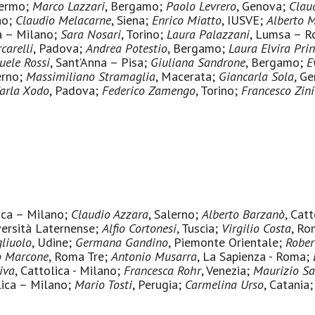
lermo;
Marco Lazzari
, Bergamo;
Paolo Levrero
, Genova;
Clau
no;
Claudio Melacarne
, Siena;
Enrico Miatto
, IUSVE;
Alberto 
ca – Milano;
Sara Nosari
, Torino;
Laura Palazzani
, Lumsa – 
carelli
, Padova;
Andrea Potestio
, Bergamo;
Laura Elvira Pri
ele Rossi
, Sant’Anna – Pisa;
Giuliana Sandrone
, Bergamo;
E
erno;
Massimiliano Stramaglia
, Macerata;
Giancarla Sola
, G
arla Xodo
, Padova;
Federico Zamengo
, Torino;
Francesco Zini
lica – Milano;
Claudio Azzara
, Salerno;
Alberto Barzanò
, Cat
versità Laternense;
Alfio Cortonesi
, Tuscia;
Virgilio Costa
, Ro
liuolo
, Udine;
Germana Gandino
, Piemonte Orientale;
Rober
o Marcone
, Roma Tre;
Antonio Musarra
, La Sapienza - Roma;
iva
, Cattolica - Milano;
Francesca Rohr
, Venezia;
Maurizio Sa
lica – Milano;
Mario Tosti
, Perugia;
Carmelina Urso
, Catania