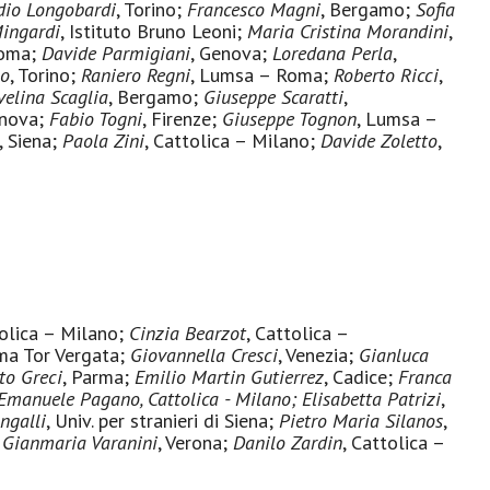
dio Longobardi
, Torino;
Francesco Magni
, Bergamo;
Sofia
Mingardi
, Istituto Bruno Leoni;
Maria Cristina Morandini
,
Roma;
Davide Parmigiani
, Genova;
Loredana Perla
,
no
, Torino;
Raniero Regni
, Lumsa – Roma;
Roberto Ricci
,
velina Scaglia
, Bergamo;
Giuseppe Scaratti
,
enova;
Fabio Togni
, Firenze;
Giuseppe Tognon
, Lumsa –
, Siena;
Paola Zini
, Cattolica – Milano;
Davide Zoletto
,
tolica – Milano;
Cinzia Bearzot
, Cattolica –
ma Tor Vergata;
Giovannella Cresci
, Venezia;
Gianluca
to Greci
, Parma;
Emilio Martin Gutierrez
, Cadice;
Franca
Emanuele Pagano, Cattolica - Milano;
Elisabetta Patrizi
,
ngalli
, Univ. per stranieri di Siena;
Pietro Maria Silanos
,
;
Gianmaria Varanini
, Verona;
Danilo Zardin
, Cattolica –