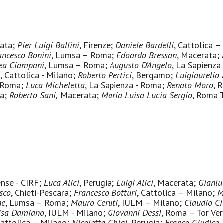
rata;
Pier Luigi Ballini
, Firenze;
Daniele Bardelli
, Cattolica 
ancesco Bonini
, Lumsa – Roma;
Edoardo Bressan
, Macerata;
ea Ciampani
, Lumsa – Roma;
Augusto D’Angelo
, La Sapienz
i
, Cattolica - Milano;
Roberto Pertici
, Bergamo;
Luigiaurelio
- Roma;
Luca Micheletta
, La Sapienza - Roma;
Renato Moro
, 
ia;
Roberto Sani,
Macerata;
Maria Luisa Lucia Sergio
, Roma 
ense - CIRF;
Luca Alici
, Perugia;
Luigi Alici
, Macerata;
Gianlu
sco
, Chieti-Pescara;
Francesco Botturi
, Cattolica – Milano;
M
ne
, Lumsa – Roma;
Mauro Ceruti
, IULM – Milano;
Claudio Ci
isa Damiano
, IULM - Milano;
Giovanni Dessì
, Roma – Tor Ve
attolica – Milano
;
Nicoletta Ghigi
, Perugia;
Franco Giudice
,