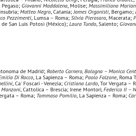
, Pegaso;
Giovanni Maddalena
, Molise;
Massimiliano Mariane
 Insubria;
Matteo Negro
, Catania;
James Organisti
, Bergamo;
co Pezzimenti
, Lumsa – Roma;
Silvia Pierosara
, Macerata;
P
 de San Luis Potosì (México);
Laura Tundo
, Salento;
Giovann
Autonoma de Madrid;
Roberto Carnero
, Bologna –
Monica Cent
Emilia Di Rocco
, La Sapienza – Roma;
Paolo Falzone
, Roma 
ellini
, Ca' Foscari - Venezia;
Cristiana Lardo
, Tor Vergata –
o Manzoni
, Cattolica – Brescia; Irene Montori
, Federico II
–
N
Vergata – Roma;
Tommaso Pomilio
, La Sapienza – Roma;
Car