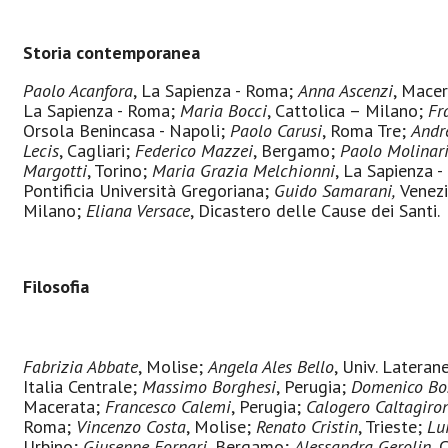
Storia contemporanea
Paolo Acanfora
, La Sapienza - Roma;
Anna Ascenzi
, Mace
La Sapienza - Roma;
Maria Bocci
, Cattolica – Milano;
Fr
Orsola Benincasa - Napoli;
Paolo Carusi
, Roma Tre;
Andr
Lecis
, Cagliari;
Federico Mazzei
, Bergamo;
Paolo Molinar
Margotti
, Torino;
Maria Grazia Melchionni
, La Sapienza 
Pontificia Università Gregoriana;
Guido Samarani,
Venez
Milano;
Eliana Versace
, Dicastero delle Cause dei Santi.
Filosofia
Fabrizia Abbate
, Molise;
Angela Ales Bello
, Univ. Lateran
Italia Centrale;
Massimo Borghesi
, Perugia;
Domenico Bo
Macerata;
Francesco Calemi
, Perugia;
Calogero Caltagiro
Roma;
Vincenzo Costa
, Molise;
Renato Cristin
, Trieste;
Lu
Urbino;
Giuseppe Fornari
, Bergamo;
Alessandra Gerolin
,
C