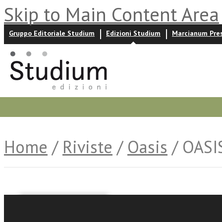
Skip to Main Content Area
Gruppo Editoriale Studium
Edizioni Studium
Marcianum Pre
Promozioni
Prossime uscite
Autori
News ed event
Home
/
Riviste
/
Oasis
/ OASI