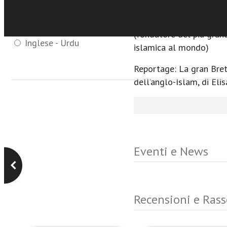
interreligioso dopo l’1
Francese - Arabo
Intervista: il futuro de
Inglese - Arabo
(fondatore del più gra
Inglese - Urdu
islamica al mondo)
Reportage: La gran Bret
dell’anglo-Islam, di Eli
Eventi e News
Recensioni e Ras