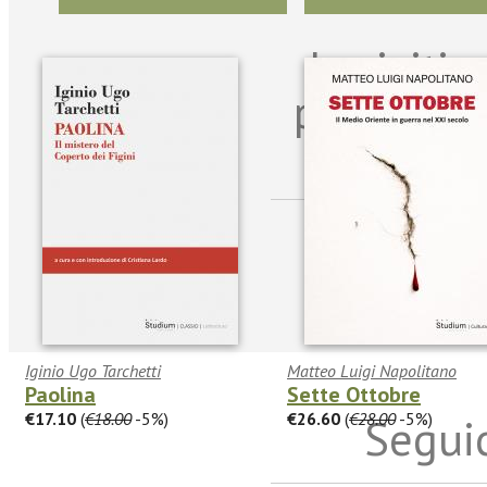
Iscriviti
per riman
sulle n
Iginio Ugo Tarchetti
Matteo Luigi Napolitano
Paolina
Sette Ottobre
€17.10
(
€18.00
-5%)
€26.60
(
€28.00
-5%)
Seguic