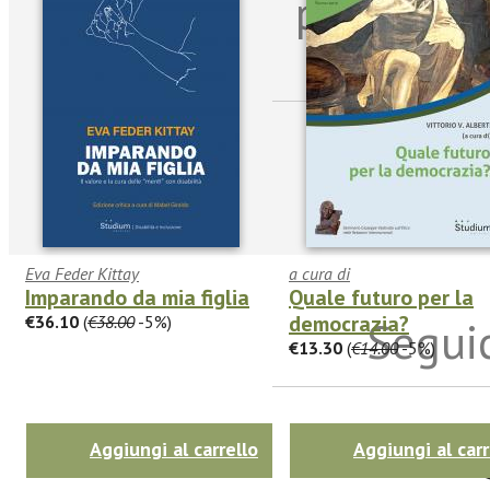
per riman
sulle n
Eva Feder Kittay
a cura di
Imparando da mia figlia
Quale futuro per la
democrazia?
€36.10
(
€38.00
-5%)
Seguic
€13.30
(
€14.00
-5%)
Twitter
Aggiungi al carrello
Aggiungi al carr