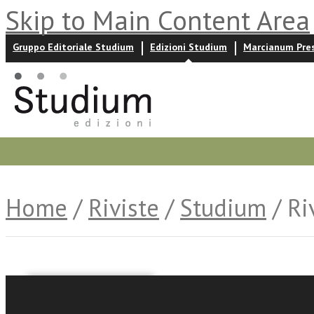
Skip to Main Content Area
Gruppo Editoriale Studium
Edizioni Studium
Marcianum Pre
Promozioni
Prossime uscite
Autori
News ed event
Home
/
Riviste
/
Studium
/ Ri