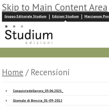
Skip to Main Content Area
Gruppo Editoriale Studium
Edizioni Studium
Marcianum Pre
Promozioni
Prossime uscite
Autori
News ed event
Home
/ Recensioni
Conquistedellavoro_05.06.2021_
Giornale di Brescia_01-09-2012