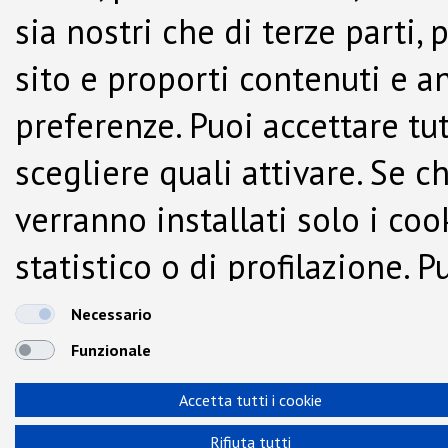
sia nostri che di terze parti,
sito e proporti contenuti e a
preferenze. Puoi accettare tutti
scegliere quali attivare. Se c
verranno installati solo i co
statistico o di profilazione.
dalla Cookie Policy.
Necessario
Funzionale
Accetta tutti i cookie
Rifiuta tutti