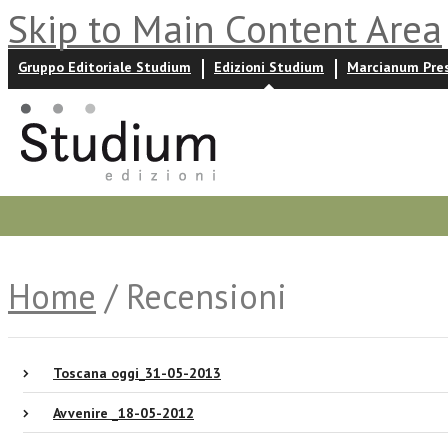
Skip to Main Content Area
Gruppo Editoriale Studium
Edizioni Studium
Marcianum Pre
Promozioni
Prossime uscite
Autori
News ed event
Home
/ Recensioni
Toscana oggi_31-05-2013
Avvenire _18-05-2012