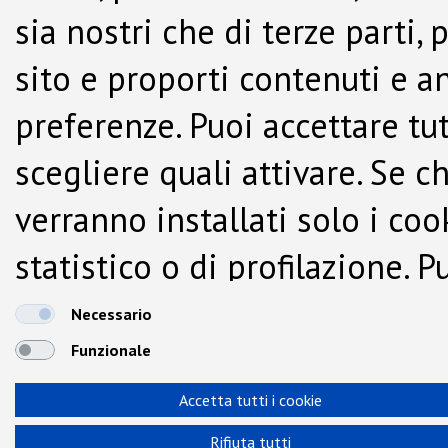
sia nostri che di terze parti,
sito e proporti contenuti e a
preferenze. Puoi accettare tutti
scegliere quali attivare. Se c
verranno installati solo i co
statistico o di profilazione.
dalla Cookie Policy.
Necessario
Funzionale
Accetta tutti i cookie
Rifiuta tutti