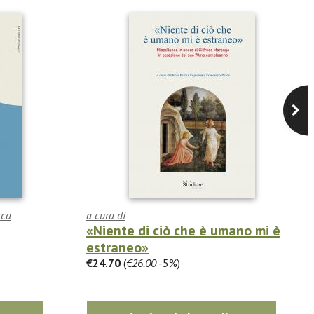
rca
a cura di
«Niente di ciò che è umano mi è
estraneo»
€24.70
(
€26.00
-5%)