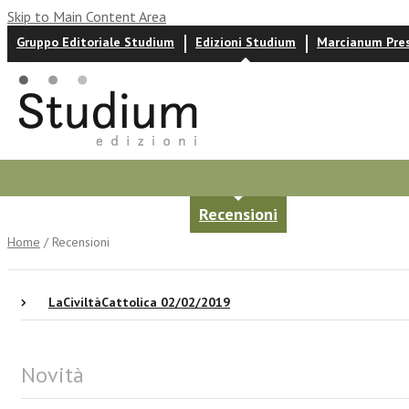
Skip to Main Content Area
Gruppo Editoriale Studium
Edizioni Studium
Marcianum Pre
Autori
News ed eventi
Recensioni
Home
/ Recensioni
LaCiviltàCattolica 02/02/2019
Novità