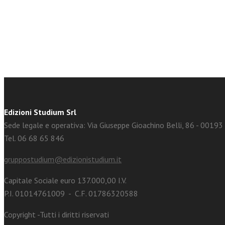
facebook
Twitter
Edizioni Studium Srl
Sede legale e operativa: Via Giuseppe Gioachino Belli, 86 - 0019
Tel. 06 68 65 846
gruppostudium@edizionistudium.it
Capitale Sociale euro 137.000,00 I.V.
P.I. 01014761009 - C.F. 01786320588
Copyright -Tutti i diritti riservati