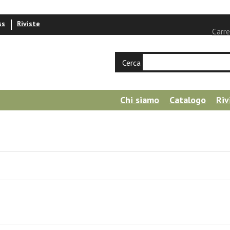
ss
Riviste
Carre
Cerca
Chi siamo
Catalogo
Riv