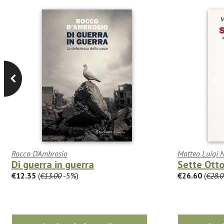
Rocco D'Ambrosio
Matteo Luigi 
Di guerra in guerra
Sette Ott
€12.35
(
€13.00
-5%)
€26.60
(
€28.0