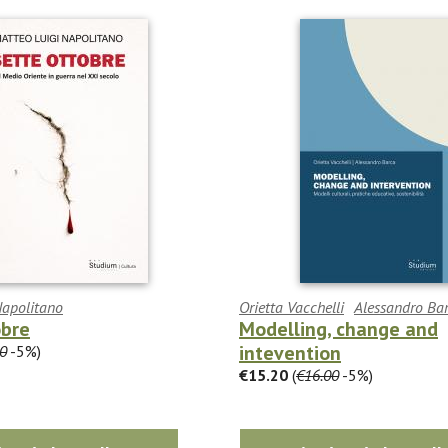
Napolitano
Orietta Vacchelli
Alessandro Ba
obre
Modelling, change and
intevention
0
-5%)
€15.20
(
€16.00
-5%)