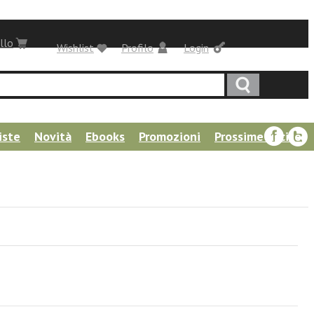
llo
Wishlist
Profilo
Login
iste
Novità
Ebooks
Promozioni
Prossime uscite