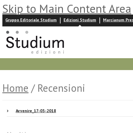
Skip to Main Content Area
Gruppo Editoriale Studium
Edizioni Studium
Marcianum Pre
Promozioni
Prossime uscite
Autori
News ed event
Home
/ Recensioni
Avvenire_17-03-2018