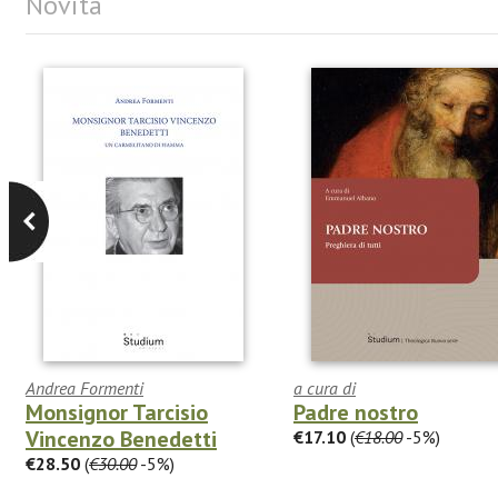
Novità
Andrea Formenti
a cura di
Monsignor Tarcisio
Padre nostro
Vincenzo Benedetti
€17.10
(
€18.00
-5%)
€28.50
(
€30.00
-5%)