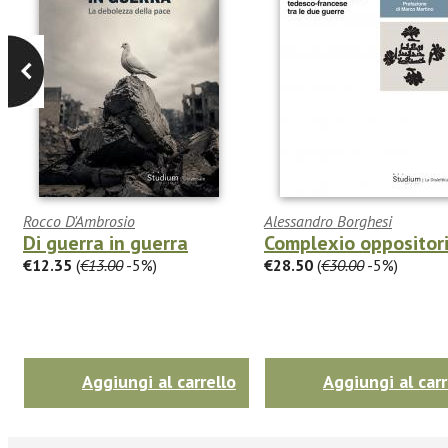
Rocco D'Ambrosio
Alessandro Borghesi
Di guerra in guerra
Complexio oppositor
€12.35
(
€13.00
-5%)
€28.50
(
€30.00
-5%)
Aggiungi al carrello
Aggiungi al carr