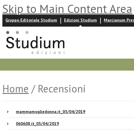
Skip to Main Content Area
Gruppo Editoriale Studium
Edizioni Studium
Marcianum Pre
Promozioni
Prossime uscite
Autori
News ed event
Home
/ Recensioni
mammamogliedonna.it_05/04/2019
060608.it_03/04/2019