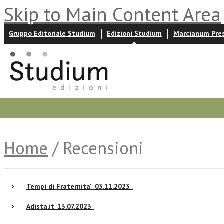
Skip to Main Content Area
Gruppo Editoriale Studium
Edizioni Studium
Marcianum Pre
Promozioni
Prossime uscite
Autori
News ed event
Home
/ Recensioni
Tempi di Fraternita'_03.11.2023_
Adista.it_13.07.2023_