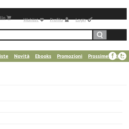
llo
Wishlist
Profilo
Login
iste
Novità
Ebooks
Promozioni
Prossime uscite