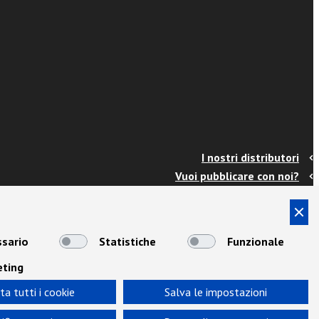
I nostri distributori
Vuoi pubblicare con noi?
Contatti
Info e spedizioni
Termini e condizioni
sario
Statistiche
Funzionale
Cookies
eting
Privacy
Area Docenti
ta tutti i cookie
Salva le impostazioni
Newsletter