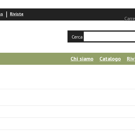
ss
Riviste
Carre
Cerca
Chi siamo
Catalogo
Riv