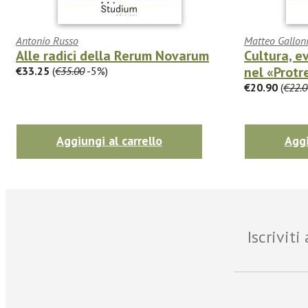
Antonio Russo
Matteo Gallon
Alle radici della Rerum Novarum
Cultura, e
nel «Protre
€33.25
(
€35.00
-5%)
€20.90
(
€22.0
Aggiungi al carrello
Aggi
Iscrivit