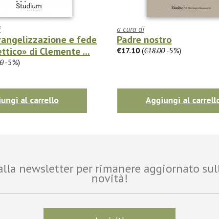
i
a cura di
vangelizzazione e fede
Padre nostro
ttico» di Clemente ...
€17.10
(
€18.00
-5%)
0
-5%)
ungi al carrello
Aggiungi al carrell
i alla newsletter per rimanere aggiornato sul
novità!