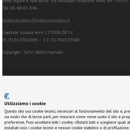
Sede legale e operativa: Via Giuseppe Gioachino Belli, 86 - 0019
Tel. 06 68 65 846
gruppostudium@edizionistudium.it
Capitale Sociale euro 137.000,00 I.V.
P.I. 01014761009 - C.F. 01786320588
Copyright -Tutti i diritti riservati
Utilizziamo i cookie
Questo sito usa cookie tecnici, necessari al funzionamento del sito e, pre
sia nostri che di terze parti, per misurare come viene usato il sito e prop
preferenze. Puoi accettare tutti i cookie, rifiutarli tutti o scegliere quali
installati solo i cookie tecnici e nessun cookie statistico o di profilazio