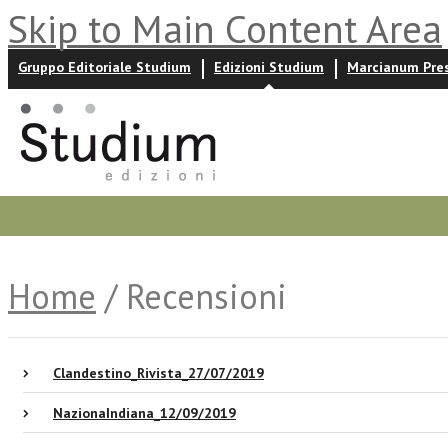
Skip to Main Content Area
Gruppo Editoriale Studium
Edizioni Studium
Marcianum Pre
Promozioni
Prossime uscite
Autori
News ed event
Home
/ Recensioni
Clandestino_Rivista_27/07/2019
NazionaIndiana_12/09/2019