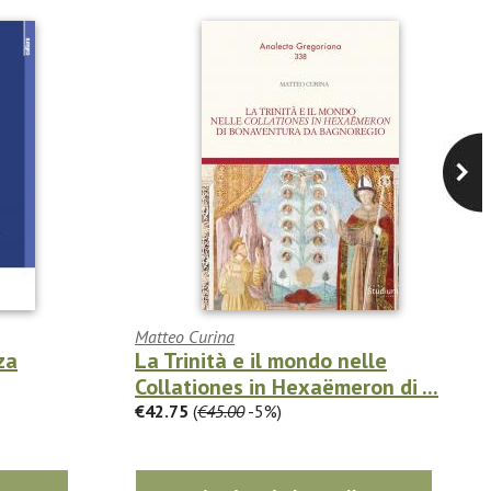
Matteo Curina
za
La Trinità e il mondo nelle
Collationes in Hexaëmeron di ...
€42.75
(
€45.00
-5%)