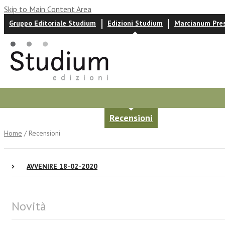
Skip to Main Content Area
Gruppo Editoriale Studium
Edizioni Studium
Marcianum Pre
Autori
News ed eventi
Recensioni
Home
/ Recensioni
AVVENIRE 18-02-2020
Novità