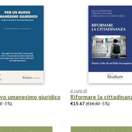
a cura di
ovo umanesimo giuridico
Riformare la cittadinan
0
-5%)
€15.67
(
€16.50
-5%)