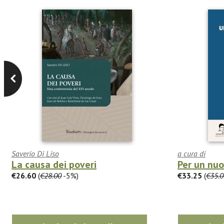
Saverio Di Liso
a cura di
La causa dei poveri
Per un nu
€26.60
(
€28.00
-5%)
€33.25
(
€35.0