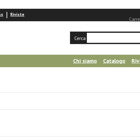
ss
Riviste
Carre
Cerca
Chi siamo
Catalogo
Riv