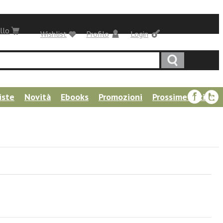
llo
Wishlist
Profilo
Login
iste
Novità
Ebooks
Promozioni
Prossime uscite