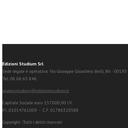
facebook
Twitter
Edizioni Studium Srl
Sede legale e operativa: Via Giuseppe Gioachino Belli, 86 - 0019
Tel. 06 68 65 846
gruppostudium@edizionistudium.it
Capitale Sociale euro 137.000,00 I.V.
P.I. 01014761009 - C.F. 01786320588
Copyright -Tutti i diritti riservati