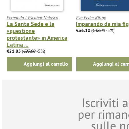
Fernando J. Escobar Nolasco
Eva Feder Kittay
La Santa Sede e la
Imparando da mia fig
«questione
€36.10
(
€38.00
-5%)
protestante» in America
Latina ...
€21.85
(
€23.00
-5%)
Aggiungi al carrello
Aggiungi al carr
Iscriviti
per riman
sulle n