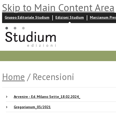
Skip to Main Content Area
Gruppo Editoriale Studium
Edizioni Studium
Marcianum Pre
Promozioni
Prossime uscite
Autori
News ed event
Home
/ Recensioni
Avvenire - Ed. Milano Sette_18.02.2024_
Gregorianum_03/2021