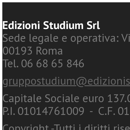
Edizioni Studium Srl
Sede legale e operativa: Vi
00193 Roma
Tel. 06 68 65 846
gruppostudium@edizionis
Capitale Sociale euro 137.0
P.I. 01014761009 - C.F. 
Copyright -Tutti i diritti ris