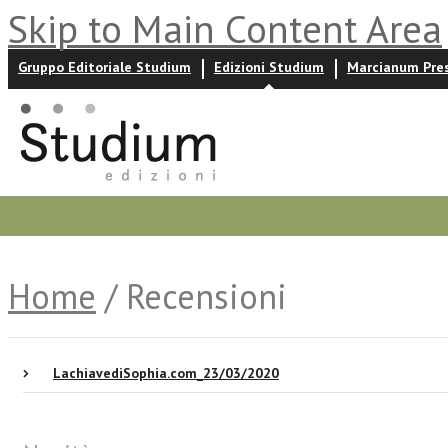
Skip to Main Content Area
Gruppo Editoriale Studium
Edizioni Studium
Marcianum Pre
Promozioni
Prossime uscite
Autori
News ed event
Home
/ Recensioni
LachiavediSophia.com_23/03/2020