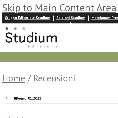
Skip to Main Content Area
Gruppo Editoriale Studium
Edizioni Studium
Marcianum Pre
Promozioni
Prossime uscite
Autori
News ed event
Home
/ Recensioni
IlRegno_01.2021