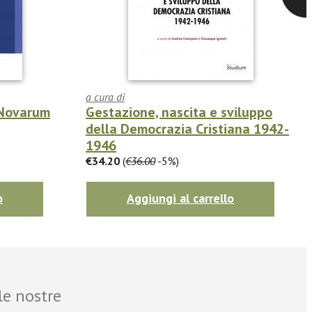
a cura di
 Novarum
Gestazione, nascita e sviluppo
della Democrazia Cristiana 1942-
1946
€34.20
(
€36.00
-5%)
o
Aggiungi al carrello
le nostre