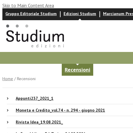
Skip to Main Content Area
Gruppo Editoriale Studium
Edizioni Studium
Marcianum Pre
Autori
News ed eventi
Recensioni
Home
/ Recensioni
Appunti237_2021_1
Moneta e Credito_vol.74 - n. 294 - giugno 2021
Rivista Idea_19.08.2021_