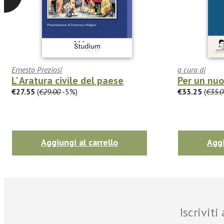
Ernesto Preziosi
a cura di
L' Aratura civile del paese
Per un nu
€27.55
(
€29.00
-5%)
€33.25
(
€35.0
Aggiungi al carrello
Aggi
Iscrivit