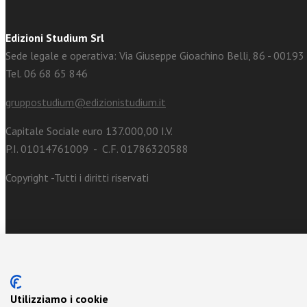
Edizioni Studium Srl
Sede legale e operativa: Via Giuseppe Gioachino Belli, 86 - 0019
Tel. 06 68 65 846
gruppostudium@edizionistudium.it
Capitale Sociale euro 137.000,00 I.V.
P.I. 01014761009 - C.F. 01786320588
Copyright -Tutti i diritti riservati
Utilizziamo i cookie