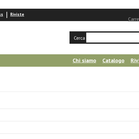
ss
Riviste
Carre
Cerca
Chi siamo
Catalogo
Riv