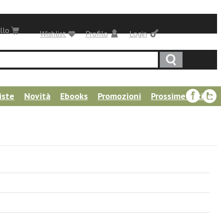
llo
Wishlist
Profilo
Login
iste
Novità
Ebooks
Promozioni
Prossime uscite