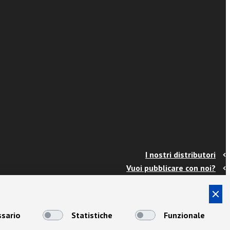
I nostri distributori
Vuoi pubblicare con noi?
Contatti
Info e spedizioni
Termini e condizioni
sario
Statistiche
Funzionale
Cookies