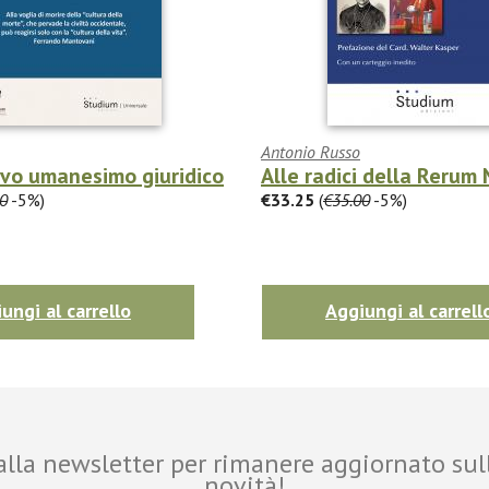
Antonio Russo
ovo umanesimo giuridico
Alle radici della Rerum
0
-5%)
€33.25
(
€35.00
-5%)
ungi al carrello
Aggiungi al carrell
i alla newsletter per rimanere aggiornato sul
novità!