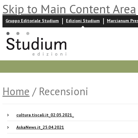
Skip to Main Content Area
Gruppo Editoriale Studium
Edizioni Studium
Marcianum Pre
Promozioni
Prossime uscite
Autori
News ed event
Home
/ Recensioni
cultura.tiscali.it_02.05.2021_
AskaNews.it_25.04.2021