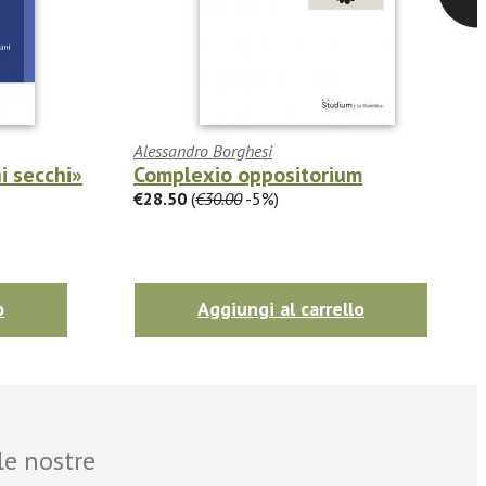
Alessandro Borghesi
hi secchi»
Complexio oppositorium
€28.50
(
€30.00
-5%)
o
Aggiungi al carrello
le nostre