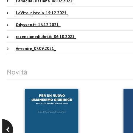
FamigliaCristiana_06.02.2022_
LaVita_pistoia_19.12.2021_
Odysseo.it_16.12.2021_
recensionedilibri.it_06.10.2021_
Avvenire_07.09.2021_
Novità