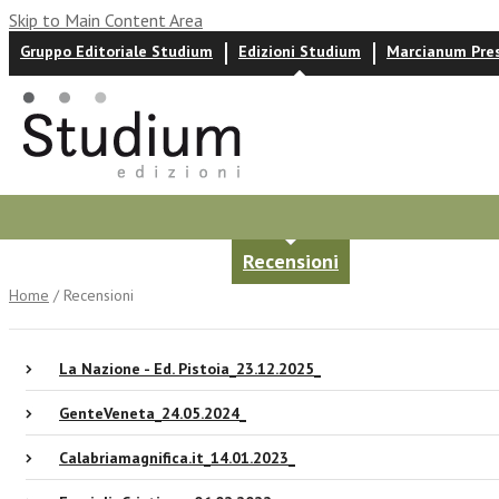
Skip to Main Content Area
Gruppo Editoriale Studium
Edizioni Studium
Marcianum Pre
Autori
News ed eventi
Recensioni
Home
/ Recensioni
La Nazione - Ed. Pistoia_23.12.2025_
GenteVeneta_24.05.2024_
Calabriamagnifica.it_14.01.2023_