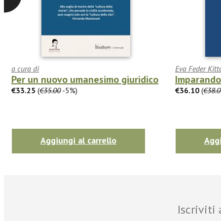
a cura di
Eva Feder Kitt
Per un nuovo umanesimo giuridico
Imparando 
€33.25
(
€35.00
-5%)
€36.10
(
€38.0
Aggiungi al carrello
Aggi
Iscrivit