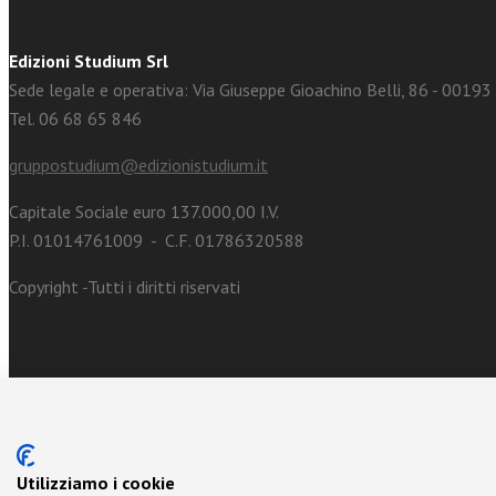
Edizioni Studium Srl
Sede legale e operativa: Via Giuseppe Gioachino Belli, 86 - 0019
Tel. 06 68 65 846
gruppostudium@edizionistudium.it
Capitale Sociale euro 137.000,00 I.V.
P.I. 01014761009 - C.F. 01786320588
Copyright -Tutti i diritti riservati
Utilizziamo i cookie