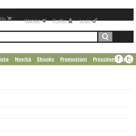
llo
Wishlist
Profilo
Login
iste
Novità
Ebooks
Promozioni
Prossime uscite