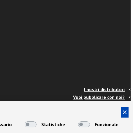
I nostri distributori
Vuoi pubblicare con noi?
Contatti
Info e spedizioni
Termini e condizioni
sario
Statistiche
Funzionale
Cookies