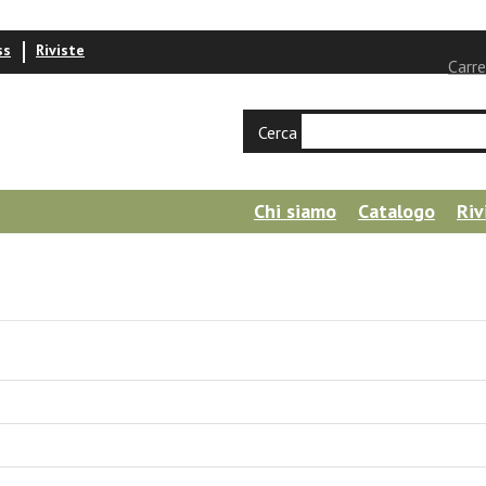
ss
Riviste
Carre
Cerca
Chi siamo
Catalogo
Riv