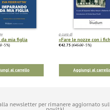
ay
a cura di
da mia figlia
«Fare le nozze con i fic
0
-5%)
€42.75
(
€45.00
-5%)
ungi al carrello
Aggiungi al carrell
i alla newsletter per rimanere aggiornato sul
novità!