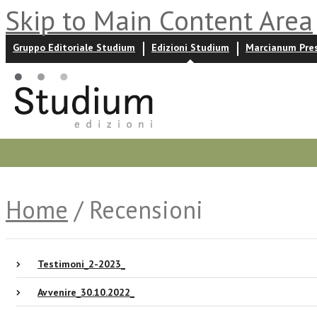
Skip to Main Content Area
Gruppo Editoriale Studium
Edizioni Studium
Marcianum Pre
Promozioni
Prossime uscite
Autori
News ed event
Home
/ Recensioni
Testimoni_2-2023_
Avvenire_30.10.2022_