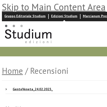
Skip to Main Content Area
Gruppo Editoriale Studium
Edizioni Studium
Marcianum Pre
Promozioni
Prossime uscite
Autori
News ed event
Home
/ Recensioni
GenteVeneta_24.02.2023_