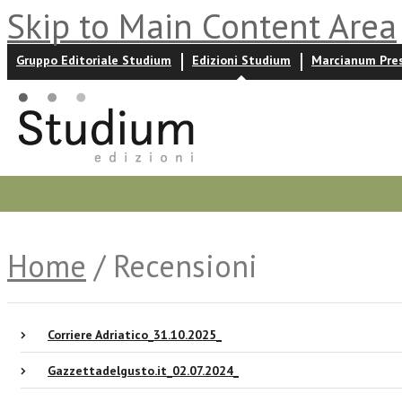
Skip to Main Content Area
Gruppo Editoriale Studium
Edizioni Studium
Marcianum Pre
Promozioni
Prossime uscite
Autori
News ed event
Home
/ Recensioni
Corriere Adriatico_31.10.2025_
Gazzettadelgusto.it_02.07.2024_