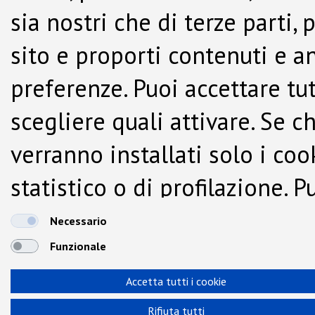
sia nostri che di terze parti,
sito e proporti contenuti e a
preferenze. Puoi accettare tutti
scegliere quali attivare. Se c
verranno installati solo i co
statistico o di profilazione.
dalla Cookie Policy.
Necessario
Funzionale
Accetta tutti i cookie
Rifiuta tutti