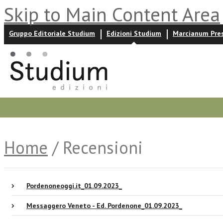
Skip to Main Content Area
Gruppo Editoriale Studium
Edizioni Studium
Marcianum Pre
Promozioni
Prossime uscite
Autori
News ed event
Home
/ Recensioni
Pordenoneoggi.it_01.09.2023_
Messaggero Veneto - Ed. Pordenone_01.09.2023_