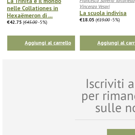
La Trinità e il mondo
Francesco Saverio Tortoriello
Vincenzo Vespri
nelle Collationes in
La scuola indivisa
Hexaëmeron di ...
€18.05
(
€19.00
-5%)
€42.75
(
€45.00
-5%)
Aggiungi al carrello
Aggiungi al carr
Iscriviti
per riman
sulle n