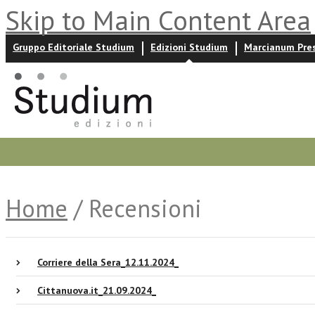
Skip to Main Content Area
Gruppo Editoriale Studium
Edizioni Studium
Marcianum Pre
Promozioni
Prossime uscite
Autori
News ed event
Home
/ Recensioni
Corriere della Sera_12.11.2024_
Cittanuova.it_21.09.2024_