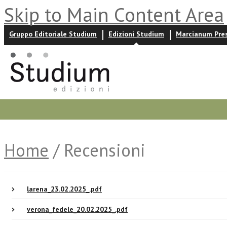
Skip to Main Content Area
Gruppo Editoriale Studium
Edizioni Studium
Marcianum Pre
Promozioni
Prossime uscite
Autori
News ed event
Home
/ Recensioni
larena_23.02.2025_.pdf
verona_fedele_20.02.2025_.pdf