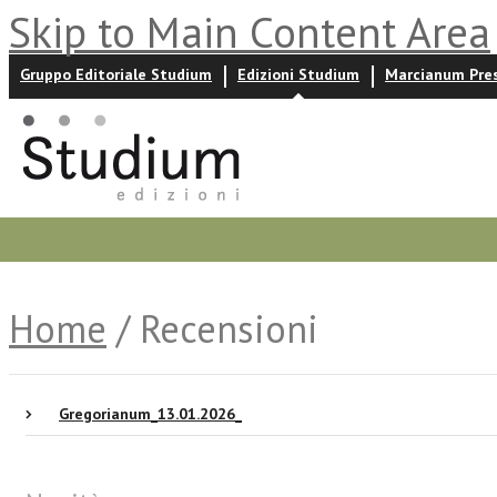
Skip to Main Content Area
Gruppo Editoriale Studium
Edizioni Studium
Marcianum Pre
Promozioni
Prossime uscite
Autori
News ed event
Home
/ Recensioni
Gregorianum_13.01.2026_