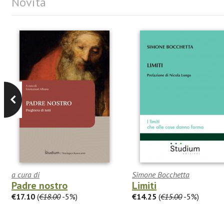
Novità
a cura di
Simone Bocchetta
Padre nostro
Limiti
€17.10
(
€18.00
-5%)
€14.25
(
€15.00
-5%)