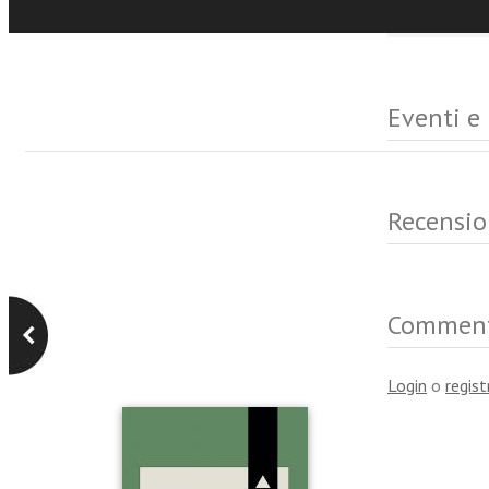
Eventi e
Recensio
Commen
Login
o
regist