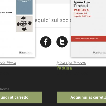
Seguici sui social
rio Trincia
Iginio Ugo Tarchetti
Paolina
0
-5%)
€17.10
(
€18.00
-5%)
3 Roma
ungi al carrello
Aggiungi al carrell