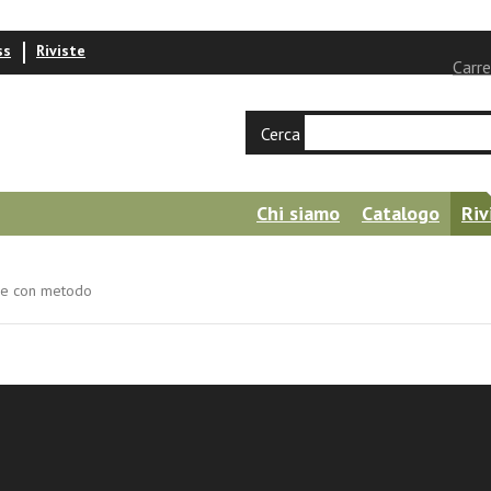
ss
Riviste
Carre
Cerca
Chi siamo
Catalogo
Riv
re con metodo
hio
 con metodo