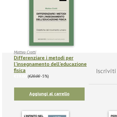
Matteo Crotti
Differenziare i metodi per
l'insegnamento dell'educazione
fisica
Iscrivi
€19.00
(
€20.00
-5%)
Aggiungi al carrello