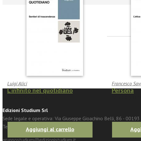
facebook
Twitter
Luigi Alici
Francesco Save
L'infinito nel quotidiano
Persona
€20.90
(
€22.00
-5%)
€15.20
(
€16.0
Edizioni Studium Srl
Sede legale e operativa: Via Giuseppe Gioachino Belli, 86 - 0019
Tel. 06 68 65 846
Aggiungi al carrello
Aggi
gruppostudium@edizionistudium.it