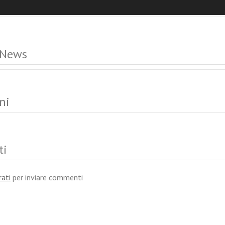
 News
ni
ti
rati
per inviare commenti