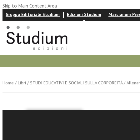
Skip to Main Content Area
Gruppo Editoriale Studium
Edizioni Studium
Marcianum Pre
Autori
News ed eventi
Recensioni
Home
/
Libri
/
STUDI EDUCATIVI E SOCIALI SULLA CORPOREITÀ
/ Allena
Nicola Lovecc
Allenare