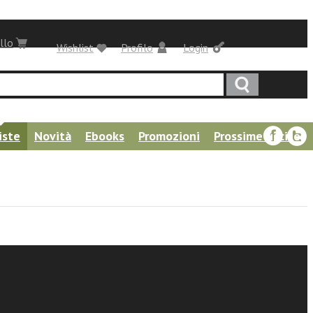
llo
Wishlist
Profilo
Login
iste
Novità
Ebooks
Promozioni
Prossime uscite