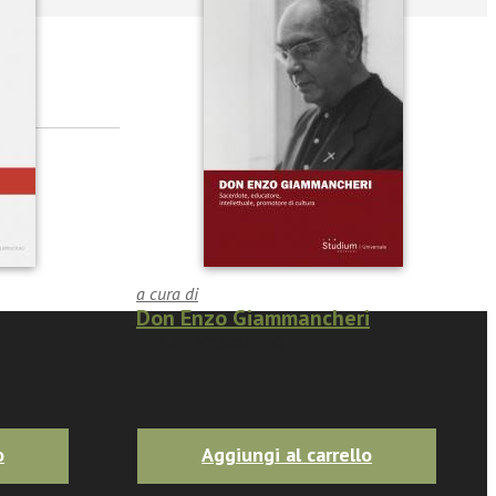
a cura di
Don Enzo Giammancheri
€14.25
(
€15.00
-5%)
o
Aggiungi al carrello