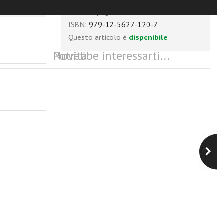
Numero pagine
: 248
ISBN
: 979-12-5627-120-7
Questo articolo è
disponibile
Potrebbe interessarti...
Novità