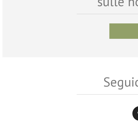
sulle n
Seguic
Twitter