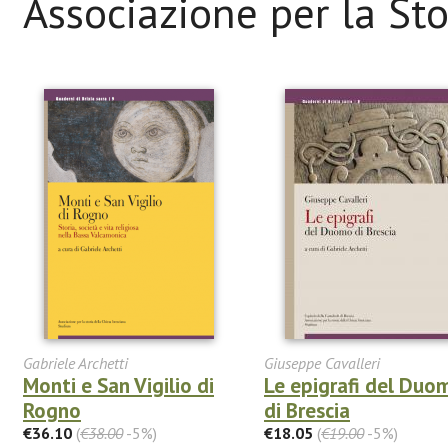
Associazione per la Sto
Gabriele Archetti
Giuseppe Cavalleri
Monti e San Vigilio di
Le epigrafi del Duo
Rogno
di Brescia
€36.10
(
€38.00
-5%)
€18.05
(
€19.00
-5%)