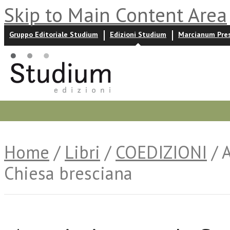
Skip to Main Content Area
Gruppo Editoriale Studium
Edizioni Studium
Marcianum Pre
Promozioni
Prossime uscite
Autori
News ed event
Home
/
Libri
/
COEDIZIONI
/ A
Chiesa bresciana