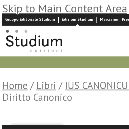
Skip to Main Content Area
Gruppo Editoriale Studium
Edizioni Studium
Marcianum Pre
Promozioni
Prossime uscite
Autori
News ed event
Home
/
Libri
/
IUS CANONIC
Diritto Canonico