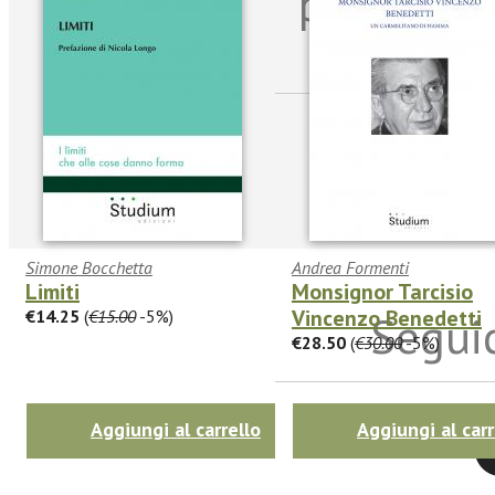
per riman
sulle n
Simone Bocchetta
Andrea Formenti
Limiti
Monsignor Tarcisio
Vincenzo Benedetti
€14.25
(
€15.00
-5%)
Seguic
€28.50
(
€30.00
-5%)
Aggiungi al carrello
Aggiungi al carr
Twitter