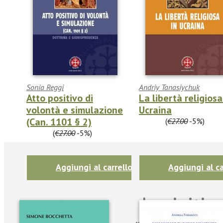
Sonia Reggi
Andriy Tanasiychuk
Atto positivo di
La libertà religiosa
volontà e simulazione
Ucraina
(Can. 1101 § 2)
€25.65
(
€27.00
-5%)
€25.65
(
€27.00
-5%)
Aggiungi al carrello
Aggiungi al ca
Iscriviti