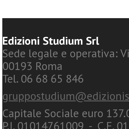
Edizioni Studium Srl
Sede legale e operativa: Vi
00193 Roma
Tel. 06 68 65 846
gruppostudium@edizionis
Capitale Sociale euro 137.0
P.I. 01014761009 - C.F. 