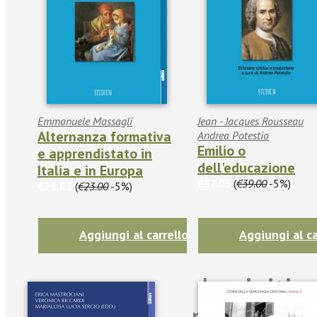
Emmanuele Massagli
Jean - Jacques Rousseau
Alternanza formativa
Andrea Potestio
Emilio o
e apprendistato in
dell'educazione
Italia e in Europa
€37.05
(
€39.00
-5%)
€21.85
(
€23.00
-5%)
Aggiungi al carrello
Aggiungi al ca
Iscriviti
per riman