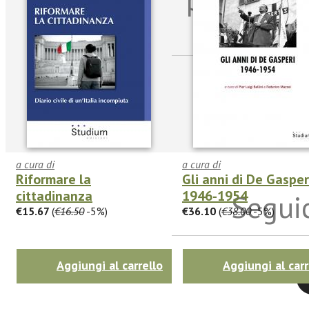
sulle n
a cura di
a cura di
Riformare la
Gli anni di De Gasper
cittadinanza
1946-1954
Seguic
€15.67
(
€16.50
-5%)
€36.10
(
€38.00
-5%)
Aggiungi al carrello
Aggiungi al carr
Twitter