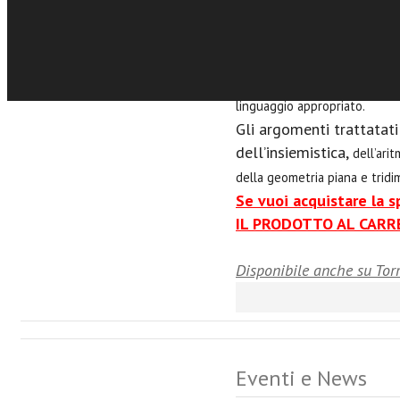
proporre una
didattica incen
personale degli
alunni, come
una più efficace appropriazi
in termini di capacità di
espri
linguaggio appropriato.
Gli argomenti trattatati
dell’insiemistica,
dell’arit
della geometria piana e tridi
Se vuoi acquistare la 
IL PRODOTTO AL CARRE
Disponibile anche su Tor
Eventi e News