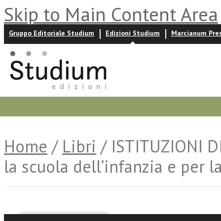
Skip to Main Content Area
Gruppo Editoriale Studium
Edizioni Studium
Marcianum Pre
Promozioni
Prossime uscite
Autori
News ed event
Home
/
Libri
/ ISTITUZIONI DI
la scuola dell’infanzia e per l