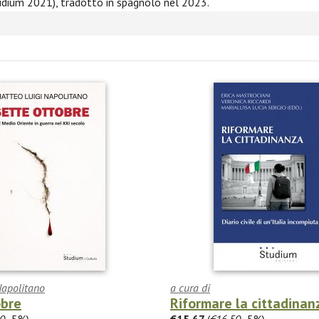
dium 2021), tradotto in spagnolo nel 2023.
Napolitano
a cura di
obre
Riformare la cittadinan
0
-5%)
€15.67
(
€16.50
-5%)