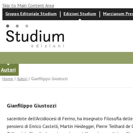
Skip to Main Content Area
Gruppo Editoriale Studium
Edizioni Studium
Marcianum Pre
Autori
News ed eventi
Recensioni
Home
/
Autori
/ Gianfilippo Giustozzi
Gianfilippo Giustozzi
sacerdote dell’Arcidiocesi di Fermo, ha insegnato Filosofia delle 
pensiero di Enrico Castelli, Martin Heidegger, Pierre Teilhard de 