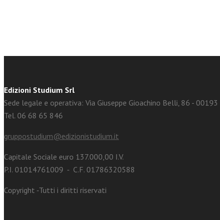
Edizioni Studium Srl
Sede legale e operativa: Via Giuseppe Gioachino Belli, 86 - 0019
Tel. 06 68 65 846
gruppostudium@edizionistudium.it
Capitale Sociale euro 137.000,00 I.V.
P.I. 01014761009 - C.F. 01786320588
Copyright -Tutti i diritti riservati