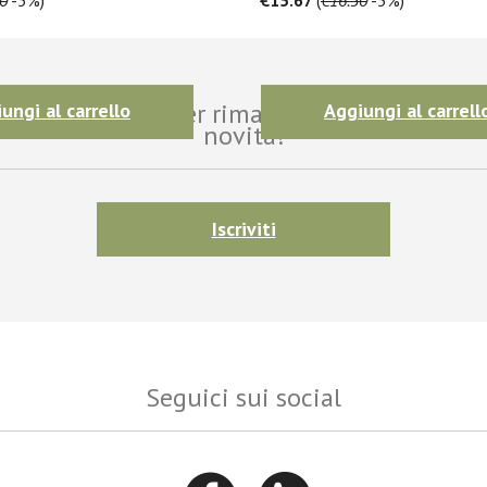
i alla newsletter per rimanere aggiornato sul
ungi al carrello
Aggiungi al carrell
novità!
Iscriviti
Seguici sui social