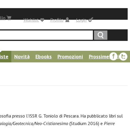
llo
Wishlist
Profilo
Login
iste
Novità
Ebooks
Promozioni
Prossime uscite
sofia presso l’ISSR G. Toniolo di Pescara. Ha pubblicato libri sul
biologia/Geotecnica/Neo-Cristianesimo
(Studium 2016) e
Pierre