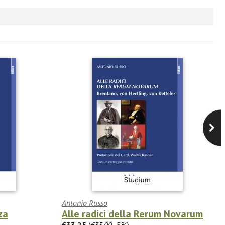
Antonio Russo
za
Alle radici della Rerum Novarum
€33.25
(
€35.00
-5%)