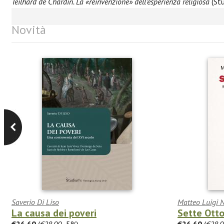
Teilhard de Chardin. La «reinvenzione» dell’esperienza religiosa
(Stu
Novità
Saverio Di Liso
Matteo Luigi 
La causa dei poveri
Sette Ott
€26.60
(
€28.00
-5%)
€26.60
(
€28.0