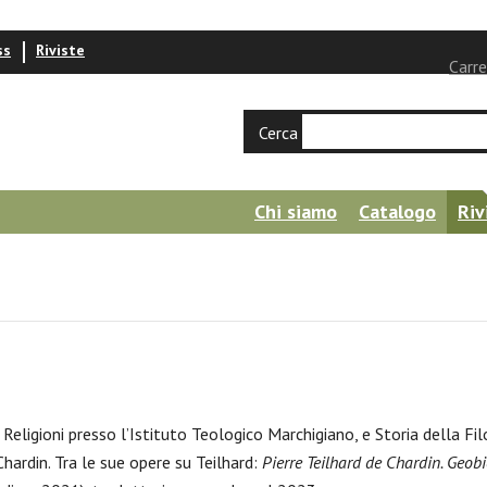
ss
Riviste
Carre
Cerca
Chi siamo
Catalogo
Riv
Religioni presso l’Istituto Teologico Marchigiano, e Storia della Filo
Chardin. Tra le sue opere su Teilhard:
Pierre Teilhard de Chardin. Geo