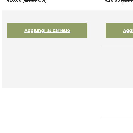
Iscrivit
Aggiungi al carrello
Aggi
facebook
Twitter