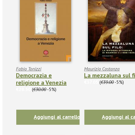
Fabio Tonizzi
Maurizio Costanza
Democrazia e
La mezzaluna sul f
religione a Venezia
€37.05
(
€39.00
-5%)
€28.50
(
€30.00
-5%)
Aggiungi al carrello
Aggiungi al ca