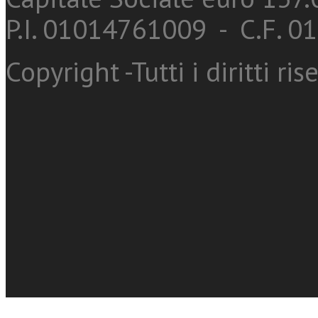
P.I. 01014761009 - C.F. 
Copyright -Tutti i diritti ris