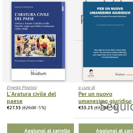
Iscriviti
per riman
sulle n
Ernesto Preziosi
a cura di
L' Aratura civile del
Per un nuovo
paese
umanesimo giuridico
Seguic
€27.55
(
€29.00
-5%)
€33.25
(
€35.00
-5%)
Aggiungi al carrello
Aggiungi al carr
Twitter