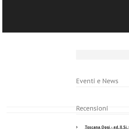
uomo che ha veramente d
dalla Prefazione del 
Sfoglia online
Eventi e News
Recensioni
Toscana Oggi - ed. Il Si.