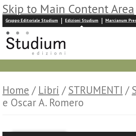
Skip to Main Content Area
Gruppo Editoriale Studium
Edizioni Studium
Marcianum Pre
Promozioni
Prossime uscite
Autori
News ed event
Home
/
Libri
/
STRUMENTI
/
e Oscar A. Romero