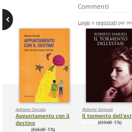
Commenti
Login
o
registrati
per in
Adriana Cercato
Roberto Samueli
Appuntamento con il
Il tormento dell'est
destino
€18.05
(
€19.00
-5%)
€15.20
(
€16.00
-5%)