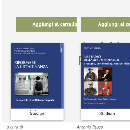
Aggiungi al carrello
Aggiungi al ca
Iscriviti
per riman
sulle n
a cura di
Antonio Russo