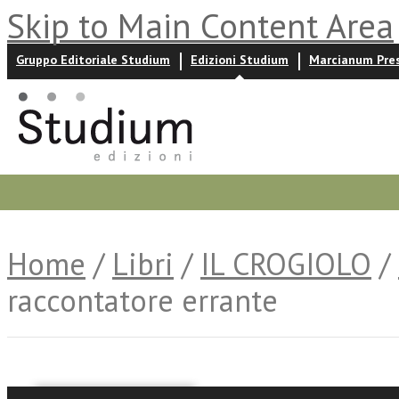
Skip to Main Content Area
Gruppo Editoriale Studium
Edizioni Studium
Marcianum Pre
Promozioni
Prossime uscite
Autori
News ed event
Home
/
Libri
/
IL CROGIOLO
/
raccontatore errante