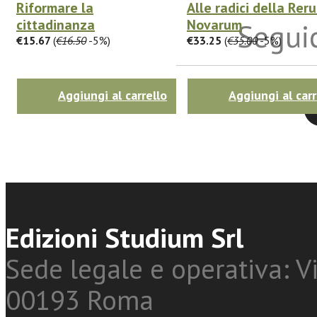
Riformare la
Alle radici della Rer
cittadinanza
Novarum
Seguic
€15.67
(
€16.50
-5%)
€33.25
(
€35.00
-5%)
Aggiungi al carrello
Aggiungi al carr
Twitter
Edizioni Studium Srl
Sede legale e operativa: Vi
00193 Roma