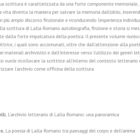
sua scrittura è caratterizzata da una forte componente memoriale, in
 vita diventa la maniera per salvare la memoria dall’oblio, inserendo
n più ampio discorso finzionale e riconducendo l’esperienza individu
lla scrittura di Lalla Romano autobiografia, finzione e storia si me
 dalla forte impalcatura della poetica. Il presente volume riunisce
rittrice, i quali sono accomunati, oltre che dall’attenzione alla poet
i materiali archivistici e dall’interesse verso l’utilizzo dei generi let
 vuole ricollocare la scrittrice all’interno del contesto letterario
zzare l’archivio come officina della scrittura.
lli
, L’archivio letterario di Lalla Romano: una panoramica
mo
, La poesia di Lalla Romano tra paesaggi del corpo e dell’anima