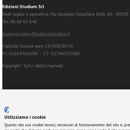
Edizioni Studium Srl
Sede legale e operativa: Via Giuseppe Gioachino Belli, 86 - 0019
Tel. 06 68 65 846
gruppostudium@edizionistudium.it
Capitale Sociale euro 137.000,00 I.V.
P.I. 01014761009 - C.F. 01786320588
Copyright -Tutti i diritti riservati
Utilizziamo i cookie
Questo sito usa cookie tecnici, necessari al funzionamento del sito e, pre