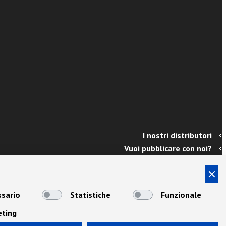
I nostri distributori
Vuoi pubblicare con noi?
Contatti
Info e spedizioni
Termini e condizioni
sario
Statistiche
Funzionale
Cookies
eting
Privacy