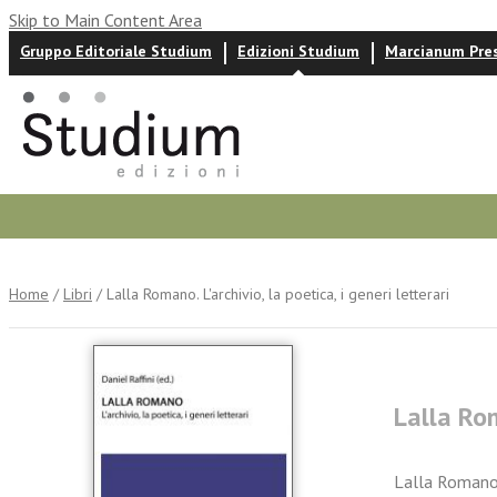
Skip to Main Content Area
Gruppo Editoriale Studium
Edizioni Studium
Marcianum Pre
Autori
News ed eventi
Recensioni
Home
/
Libri
/ Lalla Romano. L'archivio, la poetica, i generi letterari
Lalla Rom
Lalla Romano 