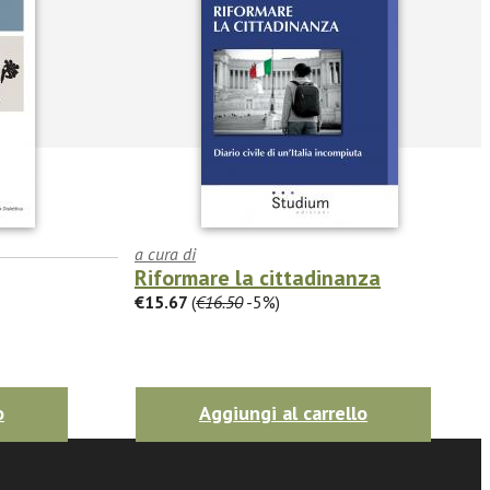
a cura di
Riformare la cittadinanza
€15.67
(
€16.50
-5%)
o
Aggiungi al carrello