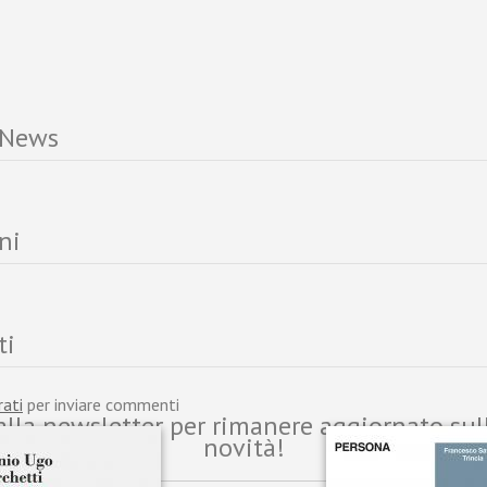
 News
ni
ti
rati
per inviare commenti
i alla newsletter per rimanere aggiornato sul
novità!