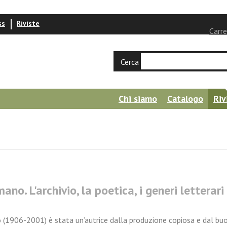
ss
Riviste
Carre
Cerca
Chi siamo
Catalogo
Riv
ano. L'archivio, la poetica, i generi letterari
(1906-2001) è stata un’autrice dalla produzione copiosa e dal buo