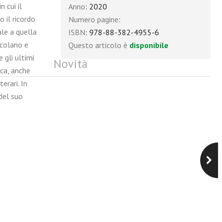
 cui il
Anno
: 2020
 il ricordo
Numero pagine
:
ale a quella
ISBN
: 978-88-382-4955-6
scolano e
Questo articolo è
disponibile
 gli ultimi
Novità
ica, anche
terari. In
 del suo