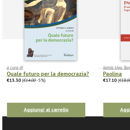
a cura di
Iginio Ugo Tar
Quale futuro per la democrazia?
Paolina
€13.30
(
€14.00
-5%)
€17.10
(
€18.0
facebook
Twitter
Aggiungi al carrello
Aggi