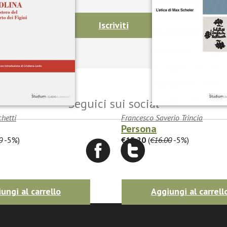
Iscriviti
Seguici sui social
chetti
Francesco Saverio Trincia
Persona
0
-5%)
€15.20
(
€16.00
-5%)
ungi al carrello
Aggiungi al carrell