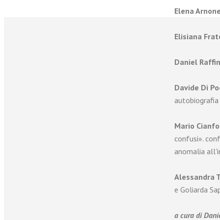
Elena Arnon
Elisiana Frat
Daniel Raffin
Davide Di Po
autobiografia
Mario Cianfo
confusi». con
anomalia all'
Alessandra T
e Goliarda Sap
a cura di Danie