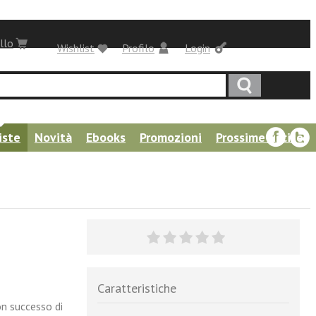
llo
Wishlist
Profilo
Login
iste
Novità
Ebooks
Promozioni
Prossime uscite
Caratteristiche
n successo di