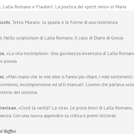
e
, Lalla Romano e Flaubert. La poetica dei «petit riens» in Maria
occhi
, Tetto Murato: lo spazio e le forme di una resistenza
i
, Nello scriptorium di Lalla Romano. Il caso di Diario di Grecia
ce
, «La vita molteplice»: Una giovinezza inventata di Lalla Romano
 e poesia
ni
, «Man mano che le mie idee si fanno più chiare, i miei sentimenti 
formismo, incomprensione ed atti mancati: L'uomo che parlava sol
interno del sistema
revisan
, «Cos’è la verità? La vita». Le prose brevi di Lalla Romano,
ienza. Con una nuova appendice su critica e premi letterari
l Raffini