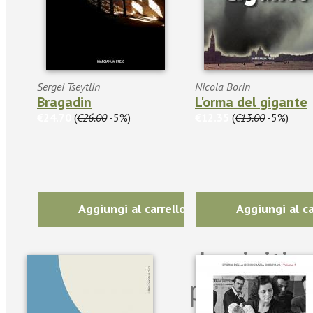
Sergei Tseytlin
Nicola Borin
Bragadin
L'orma del gigante
€24.70
(
€26.00
-5%)
€12.35
(
€13.00
-5%)
Aggiungi al carrello
Aggiungi al ca
Iscriviti
per riman