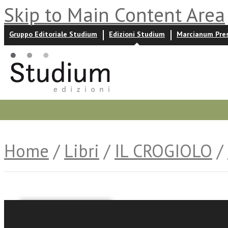
Skip to Main Content Area
Gruppo Editoriale Studium
Edizioni Studium
Marcianum Pre
Promozioni
Prossime uscite
Autori
News ed event
Home
/
Libri
/
IL CROGIOLO
/
Giacomo Scanzi