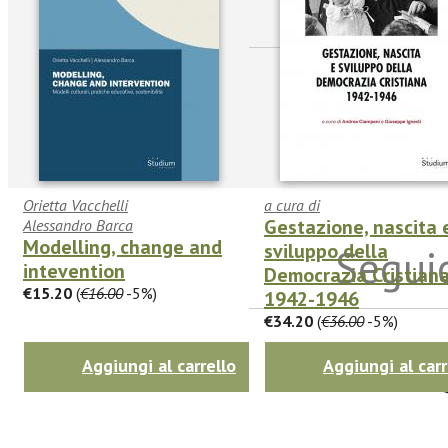
sulle n
Orietta Vacchelli
a cura di
Gestazione, nascita 
Alessandro Barca
Modelling, change and
sviluppo della
Seguic
intevention
Democrazia Cristian
€15.20
(
€16.00
-5%)
1942-1946
€34.20
(
€36.00
-5%)
Twitter
Aggiungi al carrello
Aggiungi al carr