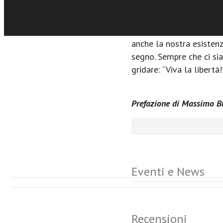
àncora ad una sola certe
vuoto!”. Non è importante
Così, l’Odissea attravers
anche la nostra esistenz
segno. Sempre che ci sia
gridare: “Viva la libertà!
Prefazione di Massimo B
Eventi e News
Recensioni