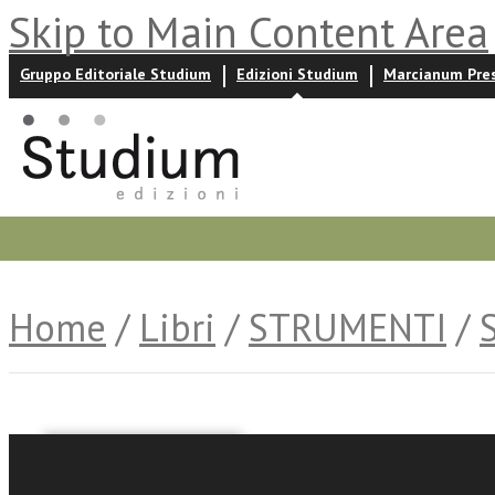
Skip to Main Content Area
Gruppo Editoriale Studium
Edizioni Studium
Marcianum Pre
Promozioni
Prossime uscite
Autori
News ed event
Home
/
Libri
/
STRUMENTI
/
Raffaella Calgaro