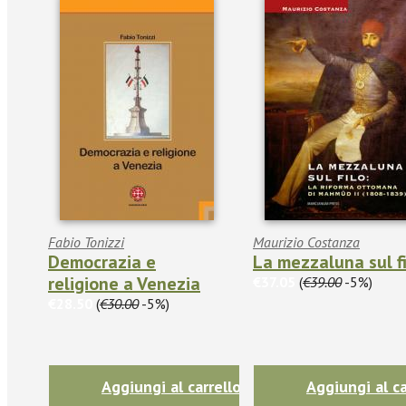
Fabio Tonizzi
Maurizio Costanza
Democrazia e
La mezzaluna sul f
religione a Venezia
€37.05
(
€39.00
-5%)
€28.50
(
€30.00
-5%)
Aggiungi al carrello
Aggiungi al ca