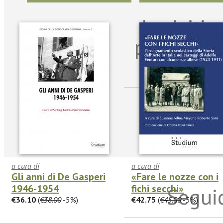
Iscriviti
per riman
sulle n
a cura di
a cura di
Gli anni di De Gasperi
«Fare le nozze con i
1946-1954
fichi secchi»
Seguic
€36.10
(
€38.00
-5%)
€42.75
(
€45.00
-5%)