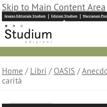
Skip to Main Content Area
Gruppo Editoriale Studium
Edizioni Studium
Marcianum Pre
Promozioni
Prossime uscite
Autori
News ed event
Home
/
Libri
/
OASIS
/
Anecdo
carità