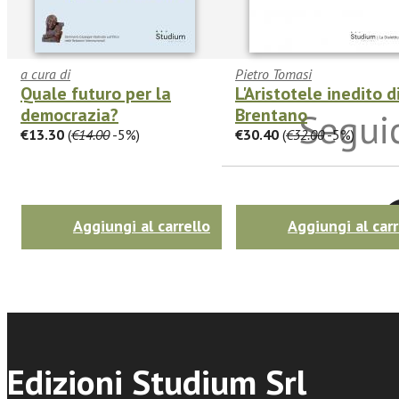
a cura di
Pietro Tomasi
Quale futuro per la
L'Aristotele inedito di
democrazia?
Brentano
Seguic
€13.30
(
€14.00
-5%)
€30.40
(
€32.00
-5%)
Twitter
Aggiungi al carrello
Aggiungi al carr
Edizioni Studium Srl