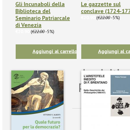
Gli Incunaboli della
Le gazzette sul
Biblioteca del
conclave (1724-17
Seminario Patriarcale
€20.90
(
€22.00
-5%)
di Venezia
€20.90
(
€22.00
-5%)
Aggiungi al carrello
Aggiungi al ca
Iscriviti
per riman
sulle n