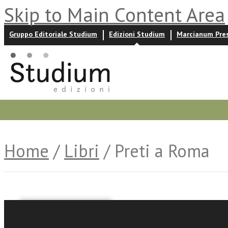
Skip to Main Content Area
Gruppo Editoriale Studium
Edizioni Studium
Marcianum Pre
Promozioni
Prossime uscite
Autori
News ed event
Home
/
Libri
/ Preti a Roma
Augusto D'Angelo