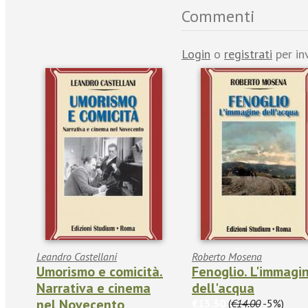
Commenti
Login
o
registrati
per in
Leandro Castellani
Roberto Mosena
Umorismo e comicità.
Fenoglio. L'immagi
Narrativa e cinema
dell'acqua
nel Novecento
€13.30
(
€14.00
-5%)