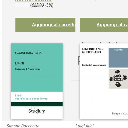
€15.10
(
€15.90
-5%)
Aggiungi al carrello
Aggiungi al ca
Iscriviti
per riman
sulle n
Simone Bocchetta
Luigi Alici