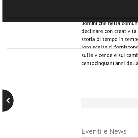
porzione del clero rom
Sfoglia online
della Capitale, danno co
uomini che nella comun
declinare con creatività 
storia di tempo in tempo
loro scelte ci forniscon
sulle vicende e sui cam
centocinquant’anni della
Eventi e News