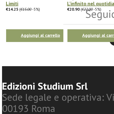
Limiti
L'infinito nel quotidi
€14.25
(
€15.00
-5%)
€20.90
(
€22.00
-5%)
Seguic
Aggiungi al carrello
Aggiungi al carr
Twitter
Edizioni Studium Srl
Sede legale e operativa: Vi
00193 Roma